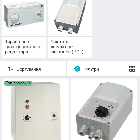
Тирасторно-
Частотні
трансформаторні
регулятори
регулятори
швидкості (РСЧ)
швидкості
Сортування
0
Фільтри
Топ продажів