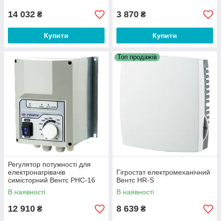
14 032
3 870
₴
₴
Купити
Купити
Топ продажів
Регулятор потужності для
електронагрівачів
Гігростат електромеханічний
симісторний Вентс РНС-16
Вентс HR-S
В наявності
В наявності
12 910
8 639
₴
₴