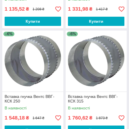
1 135,52
1 331,98
₴
₴
1 208 ₴
1 417 ₴
Купити
Купити
–6%
–6%
Вставка гнучка Вентс ВВГ-
Вставка гнучка Вентс ВВГ-
КСК 250
КСК 315
В наявності
В наявності
1 548,18
1 760,62
₴
₴
1 647 ₴
1 873 ₴