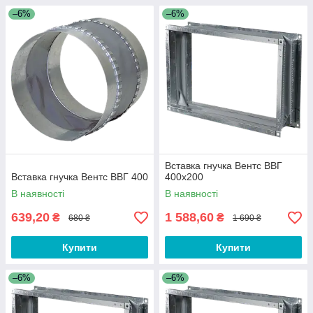
–6%
–6%
Вставка гнучка Вентс ВВГ
Вставка гнучка Вентс ВВГ 400
400x200
В наявності
В наявності
639,20
1 588,60
₴
₴
680 ₴
1 690 ₴
Купити
Купити
–6%
–6%