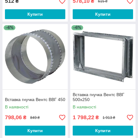
512
578,10
₴
₴
615 ₴
Купити
Купити
–6%
–6%
Вставка гнучка Вентс ВВГ
Вставка гнучка Вентс ВВГ 450
500x250
В наявності
В наявності
798,06
1 798,22
₴
₴
849 ₴
1 913 ₴
Купити
Купити