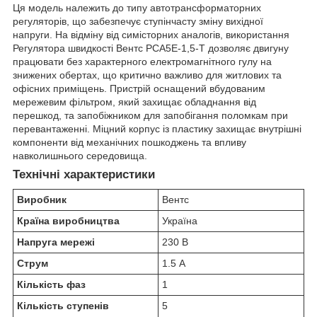
Ця модель належить до типу автотрансформаторних
регуляторів, що забезпечує ступінчасту зміну вихідної
напруги. На відміну від симісторних аналогів, використання
Регулятора швидкості Вентс РСА5Е-1,5-Т дозволяє двигуну
працювати без характерного електромагнітного гулу на
знижених обертах, що критично важливо для житлових та
офісних приміщень. Пристрій оснащений вбудованим
мережевим фільтром, який захищає обладнання від
перешкод, та запобіжником для запобігання поломкам при
перевантаженні. Міцний корпус із пластику захищає внутрішні
компоненти від механічних пошкоджень та впливу
навколишнього середовища.
Технічні характеристики
Виробник
Вентс
Країна виробництва
Україна
Напруга мережі
230 В
Струм
1.5 А
Кількість фаз
1
Кількість ступенів
5