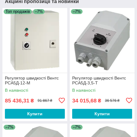
Акційні пропозиції та новинки
Топ продажів
–7%
–7%
Регулятор швидкості Вентс
Регулятор швидкості Вентс
РСА5Д-12-М
РСА5Д-3,5-Т
В наявності
В наявності
85 436,31
34 015,68
₴
₴
91 867 ₴
36 576 ₴
Купити
Купити
–7%
–7%