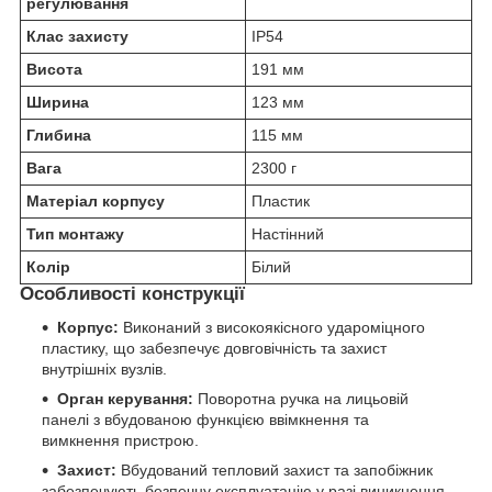
регулювання
Клас захисту
IP54
Висота
191 мм
Ширина
123 мм
Глибина
115 мм
Вага
2300 г
Матеріал корпусу
Пластик
Тип монтажу
Настінний
Колір
Білий
Особливості конструкції
Корпус:
Виконаний з високоякісного удароміцного
пластику, що забезпечує довговічність та захист
внутрішніх вузлів.
Орган керування:
Поворотна ручка на лицьовій
панелі з вбудованою функцією ввімкнення та
вимкнення пристрою.
Захист:
Вбудований тепловий захист та запобіжник
забезпечують безпечну експлуатацію у разі виникнення