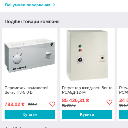
Всі умови повернення
Подібні товари компанії
Перемикач швидкостей
Регулятор швидкості Вентс
Регу
Вентс П3-5,0 В
РСА5Д-12-М
РСА5
85 436,31
34 
₴
783,02
₴
833 ₴
91 867 ₴
36 57
Купити
Купити