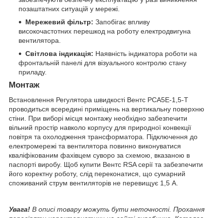
позаштатних ситуацій у мережі.
Мережевий фільтр:
Запобігає впливу
високочастотних перешкод на роботу електродвигуна
вентилятора.
Світлова індикація:
Наявність індикатора роботи на
фронтальній панелі для візуального контролю стану
приладу.
Монтаж
Встановлення Регулятора швидкості Вентс РСА5Е-1,5-Т
проводиться всередині приміщень на вертикальну поверхню
стіни. При виборі місця монтажу необхідно забезпечити
вільний простір навколо корпусу для природної конвекції
повітря та охолодження трансформатора. Підключення до
електромережі та вентилятора повинно виконуватися
кваліфікованим фахівцем суворо за схемою, вказаною в
паспорті виробу. Щоб купити Вентс RSA серії та забезпечити
його коректну роботу, слід переконатися, що сумарний
споживаний струм вентиляторів не перевищує 1,5 А.
Увага!
В описі товару можуть бути неточності. Прохання