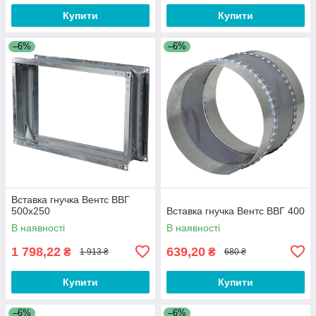
Купити
Купити
–6%
–6%
Вставка гнучка Вентс ВВГ
500x250
Вставка гнучка Вентс ВВГ 400
В наявності
В наявності
1 798,22
639,20
₴
₴
1 913 ₴
680 ₴
Купити
Купити
–6%
–6%