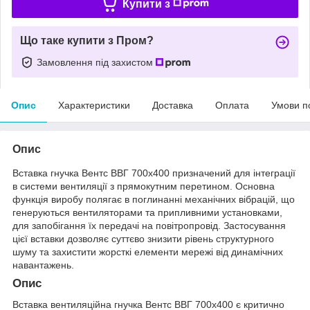
Купити з
Що таке купити з Пром?
Замовлення під захистом
Опис
Характеристики
Доставка
Оплата
Умови п
Опис
Вставка гнучка Вентс ВВГ 700x400 призначений для інтеграції
в системи вентиляції з прямокутним перетином. Основна
функція виробу полягає в поглинанні механічних вібрацій, що
генеруються вентиляторами та припливними установками,
для запобігання їх передачі на повітропровід. Застосування
цієї вставки дозволяє суттєво знизити рівень структурного
шуму та захистити жорсткі елементи мережі від динамічних
навантажень.
Опис
Вставка вентиляційна гнучка Вентс ВВГ 700x400 є критично