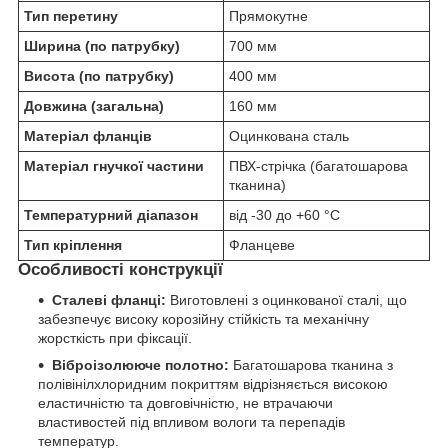
Тип перетину
Прямокутне
Ширина (по патрубку)
700 мм
Висота (по патрубку)
400 мм
Довжина (загальна)
160 мм
Матеріал фланців
Оцинкована сталь
Матеріал гнучкої частини
ПВХ-стрічка (багатошарова
тканина)
Температурний діапазон
від -30 до +60 °C
Тип кріплення
Фланцеве
Особливості конструкції
Сталеві фланці:
Виготовлені з оцинкованої сталі, що
забезпечує високу корозійну стійкість та механічну
жорсткість при фіксації.
Віброізолююче полотно:
Багатошарова тканина з
полівінілхлоридним покриттям відрізняється високою
еластичністю та довговічністю, не втрачаючи
властивостей під впливом вологи та перепадів
температур.