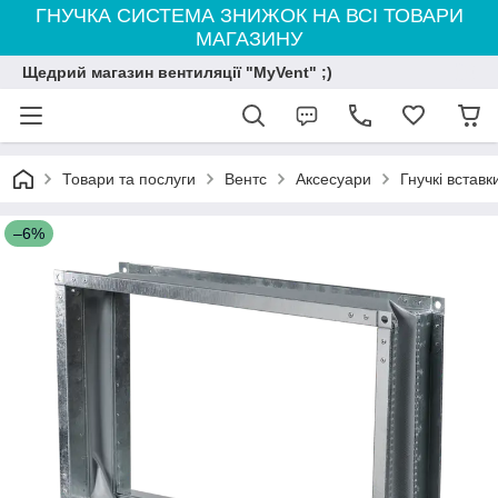
ГНУЧКА СИСТЕМА ЗНИЖОК НА ВСІ ТОВАРИ
МАГАЗИНУ
Щедрий магазин вентиляції "MyVent" ;)
Товари та послуги
Вентс
Аксесуари
Гнучкі вставк
–6%