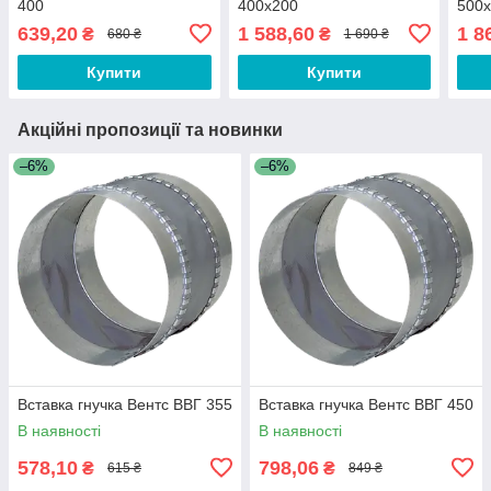
400
400x200
500
639,20
1 588,60
1 8
₴
₴
680 ₴
1 690 ₴
Купити
Купити
Акційні пропозиції та новинки
–6%
–6%
Вставка гнучка Вентс ВВГ 355
Вставка гнучка Вентс ВВГ 450
В наявності
В наявності
578,10
798,06
₴
₴
615 ₴
849 ₴