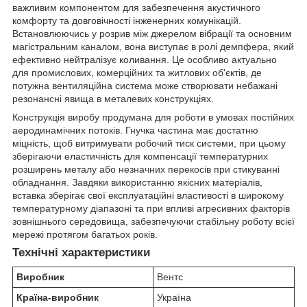
важливим компонентом для забезпечення акустичного
комфорту та довговічності інженерних комунікацій.
Встановлюючись у розрив між джерелом вібрації та основним
магістральним каналом, вона виступає в ролі демпфера, який
ефективно нейтралізує коливання. Це особливо актуально
для промислових, комерційних та житлових об'єктів, де
потужна вентиляційна система може створювати небажані
резонансні явища в металевих конструкціях.
Конструкція виробу продумана для роботи в умовах постійних
аеродинамічних потоків. Гнучка частина має достатню
міцність, щоб витримувати робочий тиск системи, при цьому
зберігаючи еластичність для компенсації температурних
розширень металу або незначних перекосів при стикуванні
обладнання. Завдяки використанню якісних матеріалів,
вставка зберігає свої експлуатаційні властивості в широкому
температурному діапазоні та при впливі агресивних факторів
зовнішнього середовища, забезпечуючи стабільну роботу всієї
мережі протягом багатьох років.
Технічні характеристики
Виробник
Вентс
Країна-виробник
Україна