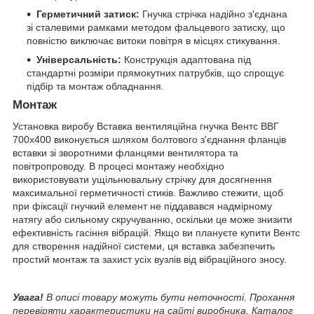
Герметичний затиск:
Гнучка стрічка надійно з'єднана
зі сталевими рамками методом фальцевого затиску, що
повністю виключає витоки повітря в місцях стикування.
Універсальність:
Конструкція адаптована під
стандартні розміри прямокутних патрубків, що спрощує
підбір та монтаж обладнання.
Монтаж
Установка виробу Вставка вентиляційна гнучка Вентс ВВГ
700x400 виконується шляхом болтового з'єднання фланців
вставки зі зворотними фланцями вентилятора та
повітропроводу. В процесі монтажу необхідно
використовувати ущільнювальну стрічку для досягнення
максимальної герметичності стиків. Важливо стежити, щоб
при фіксації гнучкий елемент не піддавався надмірному
натягу або сильному скручуванню, оскільки це може знизити
ефективність гасіння вібрацій. Якщо ви плануєте купити Вентс
для створення надійної системи, ця вставка забезпечить
простий монтаж та захист усіх вузлів від вібраційного зносу.
Увага!
В описі товару можуть бути неточності. Прохання
перевіряти характеристики на сайті виробника. Каталог