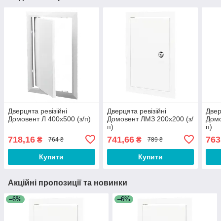
Дверцята ревізійні
Дверцята ревізійні
Двер
Домовент Л 400х500 (з/п)
Домовент ЛМЗ 200х200 (з/
Домо
п)
п)
718,16
741,66
763
₴
₴
764 ₴
789 ₴
Купити
Купити
Акційні пропозиції та новинки
–6%
–6%