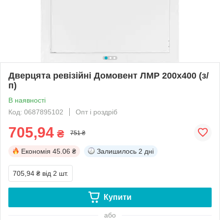
Дверцята ревізійні Домовент ЛМР 200х400 (з/
п)
В наявності
Код: 0687895102
Опт і роздріб
705,94
₴
751 ₴
Економія
45.06 ₴
Залишилось
2 дні
705,94 ₴
від 2 шт.
Купити
або