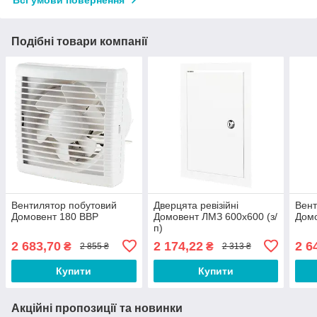
Всі умови повернення
Подібні товари компанії
Вентилятор побутовий
Дверцята ревізійні
Вент
Домовент 180 ВВР
Домовент ЛМЗ 600х600 (з/
Домо
п)
2 683,70
2 174,22
2 6
₴
₴
2 855 ₴
2 313 ₴
Купити
Купити
Акційні пропозиції та новинки