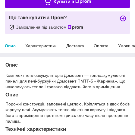
Купити з
Що таке купити з Пром?
Замовлення під захистом
Опис
Характеристики
Доставка
Оплата
Умови п
Опис
Комплект теплоакумуляторів Домовент — теплоакумулюючі
панелі для печі-буржуйки Домовент ПМТГ-5 «Жаринка», що
накопичують тепло і тривало віддають його в приміщення.
Опис
Порожні конструкції, заповнені цеглою. Кріпляться з двох боків
корпусу печі. Акумулюють тепло від стінок корпусу і віддають
його в приміщення протягом тривалого часу після прогоряння
палива.
Технічні характеристики