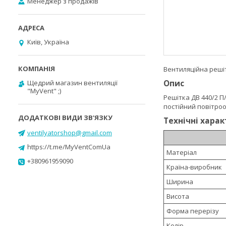
Менеджер з продажів
Київ, Україна
Вентиляційна решіт
Опис
Щедрий магазин вентиляції
"MyVent" ;)
Решітка ДВ 440/2 П
постійний повітроо
Технічні хара
ventilyatorshop@gmail.com
https://t.me/MyVentComUa
Матеріал
+380961959090
Країна-виробник
Ширина
Висота
Форма перерізу
Колір