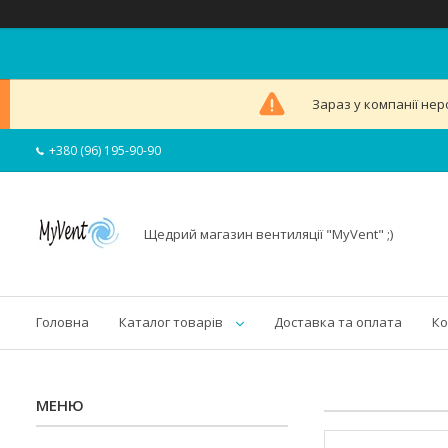
Зараз у компанії нер
+380 (96) 195-90-90
Щедрий магазин вентиляції "MyVent" ;)
Головна
Каталог товарів
Доставка та оплата
Ко