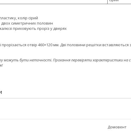
пластику, колір сірий
з двох симетричних половин
жалюзі приховують проріз у дверях
 прорізається отвір 460×120 мм. Дві половини решітки вставляються з
ру можуть бути неточності. Прохання перевіряти характеристики на сайт
я!
И
Домовент