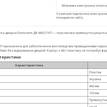
У компанії підключені електронн
покидаючи сайту.
ка дверна Domovent ДВ 440/2 П/П — пластикова прямокутна решітка дл
/П призначена для забезпечення вентиляції між приміщеннями через 
бмін без відкривання дверей. Корпус з АБС-пластику не потребує фа
ктеристики
Характеристика
Пластик
Україна
460 мм
120 мм
Прямокутн
сірий