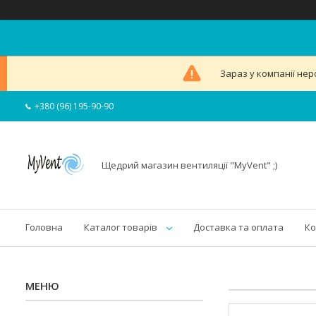
Зараз у компанії нер
+380 (96) 195-90-90
Щедрий магазин вентиляції "MyVent" ;)
Головна
Каталог товарів
Доставка та оплата
Ко