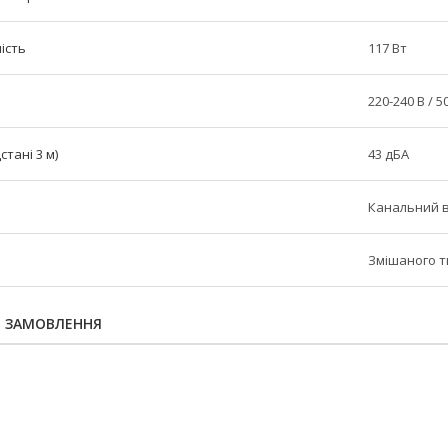
ість
117 Вт
220-240 В / 5
стані 3 м)
43 дБА
Канальний 
Змішаного т
Я ЗАМОВЛЕННЯ