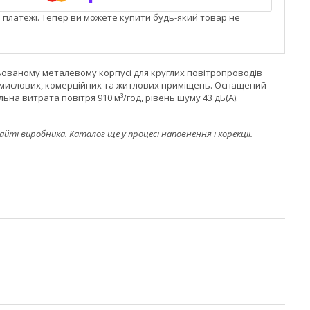
і платежі. Тепер ви можете купити будь-який товар не
ованому металевому корпусі для круглих повітропроводів
ромислових, комерційних та житлових приміщень. Оснащений
на витрата повітря 910 м³/год, рівень шуму 43 дБ(А).
і виробника. Каталог ще у процесі наповнення і корекції.