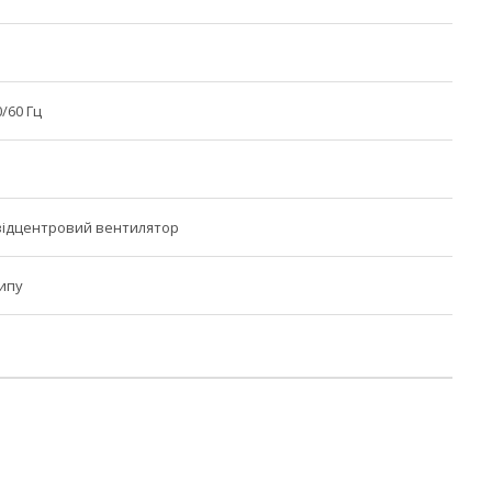
0/60 Гц
відцентровий вентилятор
ипу