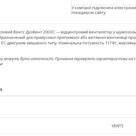
У компанії підключені електронн
покидаючи сайту.
ловий Вентс ДуоВент 200 ЕС — відцентровий вентилятор у шумоізоль
 Призначений для примусової припливної або витяжної вентиляції п
C-двигуном змішаного типу. Номінальна потужність 117 Вт, максималь
ру можуть бути неточності. Прохання перевіряти характеристики на сайт
я!
И
VENTS