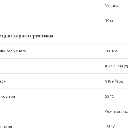
Україна
39 кг
ицькі характеристики
льного каналу
200 мм
IPX4 / IP44 (
тря
910 м³/год
 повітря
55 °С
Оцинкована
повітря
-25 °С