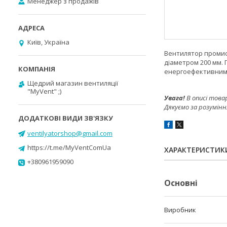
Менеджер з продажів
Київ, Україна
Вентилятор промис
діаметром 200 мм.
енергоефективним E
Щедрий магазин вентиляції
"MyVent" ;)
Увага!
В описі това
Дякуємо за розумінн
ventilyatorshop@gmail.com
https://t.me/MyVentComUa
ХАРАКТЕРИСТИК
+380961959090
Основні
Виробник