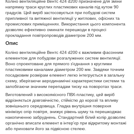
Коліно вентиляційне Вентс 424 d200 призначене для зміни
напрямку траси круглих пластикових каналів під кутом 90
градусів. Цей виріб застосовується при побудові систем
припливної та витяжної вентиляції у житлових, офісних та
промислових приміщеннях. Використання цього компонента
дозволяє ефективно оминати перешкоди в процесі
прокладання повітропроводів діаметром 200 мм.
Опис
Коліно вентиляційне Вентс 424 d200 є важливим фасонним
елементом для побудови розгалужених систем вентиляції.
Воно спроектоване для прямого з'єднання з круглими
пластиковими каналами діаметром 200 мм. Завдяки точним
посадковим розмірам елемент легко інтегрується в загальну
схему, зберігаючи аеродинамічні характеристики системи та
запобігаючи значним перепадам тиску на поворотах траси.
Виготовлений з високоякісного ПВХ-пластику, цей виріб
відрізняється довговічністю, стійкістю до корозії та впливу
зовнішнього середовища. Гладка внутрішня поверхня
мінімізує опір повітря, знижує рівень шуму та перешкоджає
накопиченню забруднень. Стандартний білий колір дозволяє
органічно вписати елемент в інтер'єр при відкритому монтажі
або приховати його за підвісною стелею.