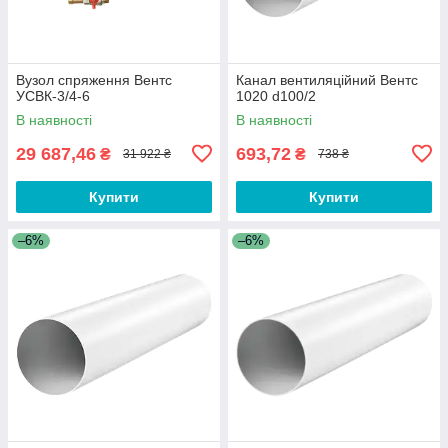
Вузол спряження Вентс
Канал вентиляційний Вентс
УСВК-3/4-6
1020 d100/2
В наявності
В наявності
29 687,46
693,72
₴
₴
31 922 ₴
738 ₴
Купити
Купити
–6%
–6%