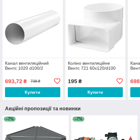
Канал вентиляційний
Коліно вентиляційне
Кана
Вентс 1020 d100/2
Вентс 721 60х120/d100
Вент
693,72
195
698
₴
₴
738 ₴
Купити
Купити
Акційні пропозиції та новинки
–7%
–7%