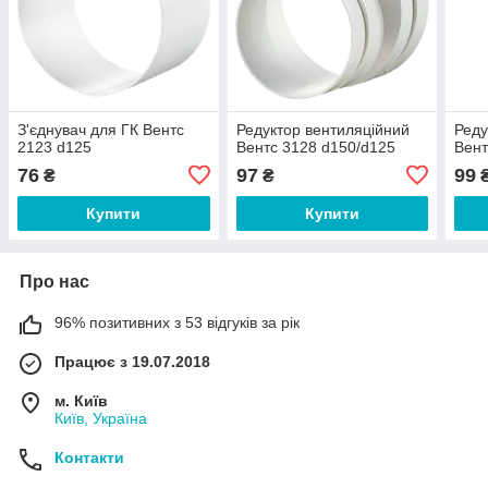
З'єднувач для ГК Вентс
Редуктор вентиляційний
Реду
2123 d125
Вентс 3128 d150/d125
Вент
76
97
99
₴
₴
Купити
Купити
Про нас
96% позитивних з 53 відгуків за рік
Працює з 19.07.2018
м. Київ
Київ, Україна
Контакти