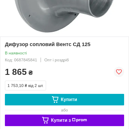
Дифузор сопловий Вентс СД 125
В наявності
Код: 0687845841
Опт і роздріб
1 865
₴
1 753,10 ₴
від 2 шт.
Купити
або
Купити з