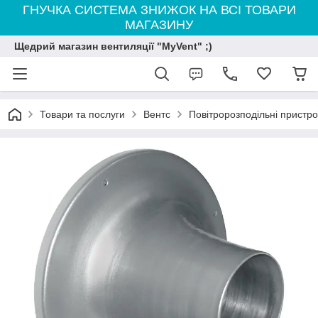
ГНУЧКА СИСТЕМА ЗНИЖОК НА ВСІ ТОВАРИ
МАГАЗИНУ
Щедрий магазин вентиляції "MyVent" ;)
Товари та послуги
Вентс
Повітророзподільні пристро