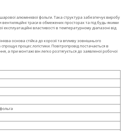
ошарової алюмінієвої фольги. Така структура забезпечує виробу
и вентиляційні траси в обмежених просторах та під будь-якими
вої експлуатаційні властивості в температурному діапазоні від
нієва основа стійка до корозії та впливу зовнішнього
спрощує процес логістики. Повітропровід постачається в
ня, а при монтажі він легко розтягується до заявленої робочої
 фольга