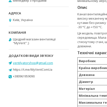
Менеджер з продажів
мінімальному аеро
Опис
Канал вентиляційни
високу механічну м
Київ, Україна
кутами без ризику 
-30 °С до +150 °С.
Ця модель повітроп
середовища. Мала 
Щедрий магазин вентиляції
стиснутому стані, 
"MyVent" ;)
довжини.
Технічні хара
Виробник
ventilyatorshop@gmail.com
Країна-виробни
https://t.me/MyVentComUa
Довжина
+380961959090
Діаметр
Матеріал
Мінімальна темп
Максимальна те