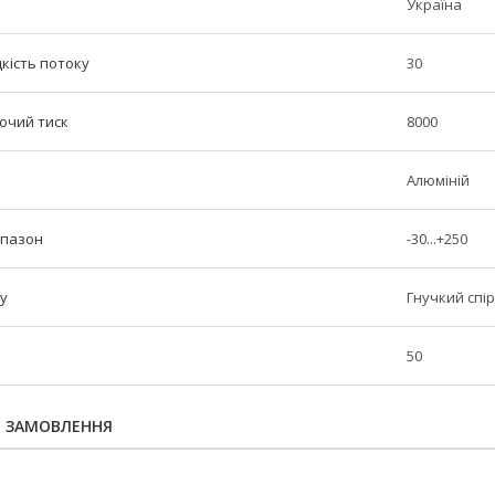
Україна
кість потоку
30
очий тиск
8000
Алюміній
апазон
-30...+250
у
Гнучкий спі
50
Я ЗАМОВЛЕННЯ