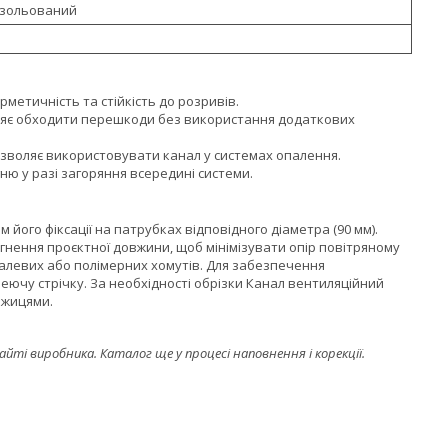
ізольований
метичність та стійкість до розривів.
ляє обходити перешкоди без використання додаткових
зволяє використовувати канал у системах опалення.
ю у разі загоряння всередині системи.
його фіксації на патрубках відповідного діаметра (90 мм).
гнення проєктної довжини, щоб мінімізувати опір повітряному
талевих або полімерних хомутів. Для забезпечення
ючу стрічку. За необхідності обрізки Канал вентиляційний
ожицями.
і виробника. Каталог ще у процесі наповнення і корекції.