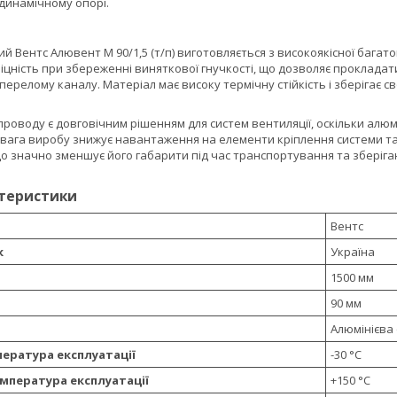
динамічному опорі.
й Вентс Алювент М 90/1,5 (т/п) виготовляється з високоякісної багат
іцність при збереженні виняткової гнучкості, що дозволяє прокладат
перелому каналу. Матеріал має високу термічну стійкість і зберігає с
роводу є довговічним рішенням для систем вентиляції, оскільки алюмі
вага виробу знижує навантаження на елементи кріплення системи та 
що значно зменшує його габарити під час транспортування та зберіган
ктеристики
Вентс
к
Україна
1500 мм
90 мм
Алюмінієва
ература експлуатації
-30 °С
мпература експлуатації
+150 °С