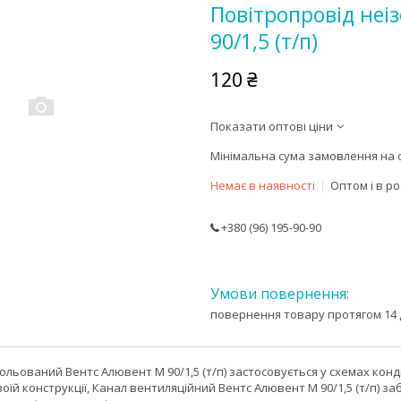
Повітропровід неі
90/1,5 (т/п)
120 ₴
Показати оптові ціни
Мінімальна сума замовлення на с
Немає в наявності
Оптом і в р
+380 (96) 195-90-90
повернення товару протягом 14 
ольований Вентс Алювент М 90/1,5 (т/п) застосовується у схемах кон
своїй конструкції, Канал вентиляційний Вентс Алювент М 90/1,5 (т/п)