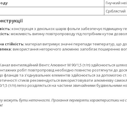
воду
Гнучкий не
Сріблястий
онструкції
ість:
конструкція з декількох шарів фольги забезпечує підвищену гер
ість:
можливість вигину повітропроводу під потрібним кутом дозво
а стійкість:
матеріал витримує значні перепади температур, що до
зпека:
використання негорючого алюмінію запобігає поширенню вогн
анал вентиляційний Вентс Алювент М 90/1,5 (т/п) здійснюється шляхом 
нтажних робіт повітропровід необхідно повністю розтягнути до дося
до фланців та з'єднувальних елементів здійснюється за допомогою с
тичності стиків рекомендується використовувати алюмінієву самокле
/1,5 (т/п) легко розділяється на частини звичайними будівельними н
ру можуть бути неточності. Прохання перевіряти характеристики на сайт
я!