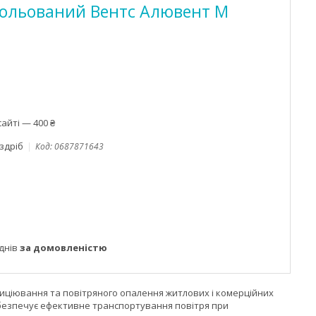
зольований Вентс Алювент М
айті — 400 ₴
оздріб
Код:
0687871643
днів
за домовленістю
диціювання та повітряного опалення житлових і комерційних
 забезпечує ефективне транспортування повітря при