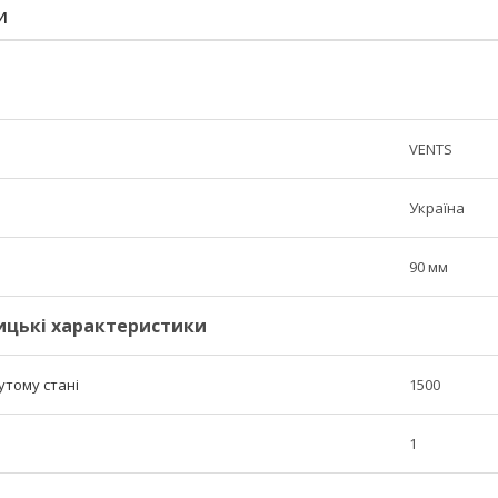
И
VENTS
Україна
90 мм
ицькі характеристики
утому стані
1500
1