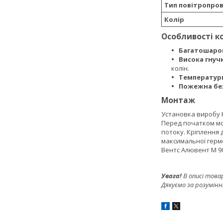
Тип повітропро
Колір
Особливості к
Багатошаров
Висока гнучк
колін.
Температурн
Пожежна бе
Монтаж
Установка виробу К
Перед початком мо
потоку. Кріплення 
максимальної герме
Вентс Алювент М 90
Увага!
В описі това
Дякуємо за розумінн