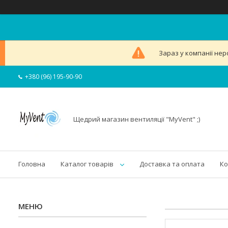
Зараз у компанії нер
+380 (96) 195-90-90
Щедрий магазин вентиляції "MyVent" ;)
Головна
Каталог товарів
Доставка та оплата
Ко