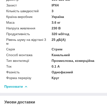
Захист
IPX4
Кількість швидкостей
3
Країна-виробник
Україна
Маса
3.6 кг
Напруга живлення
230 В
Продуктивність
320 м3/год
Рівень шуму на відстані 3
25 дБ(А)
м
Серія
Стрим
Способ монтажа
Канальний
Тип вентиляції
Промислова, комерційна
Ток
0.1 А
Фазність
Однофазний
Форма перерізу
Круг
Приховати
Умови доставки