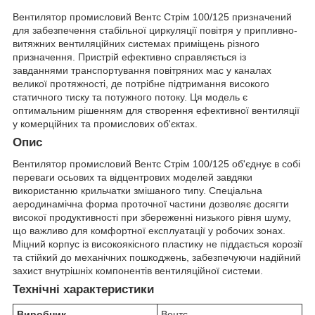
Вентилятор промисловий Вентс Стрім 100/125 призначений
для забезпечення стабільної циркуляції повітря у припливно-
витяжних вентиляційних системах приміщень різного
призначення. Пристрій ефективно справляється із
завданнями транспортування повітряних мас у каналах
великої протяжності, де потрібне підтримання високого
статичного тиску та потужного потоку. Ця модель є
оптимальним рішенням для створення ефективної вентиляції
у комерційних та промислових об'єктах.
Опис
Вентилятор промисловий Вентс Стрім 100/125 об'єднує в собі
переваги осьових та відцентрових моделей завдяки
використанню крильчатки змішаного типу. Спеціальна
аеродинамічна форма проточної частини дозволяє досягти
високої продуктивності при збереженні низького рівня шуму,
що важливо для комфортної експлуатації у робочих зонах.
Міцний корпус із високоякісного пластику не піддається корозії
та стійкий до механічних пошкоджень, забезпечуючи надійний
захист внутрішніх компонентів вентиляційної системи.
Технічні характеристики
Виробник
Вентс