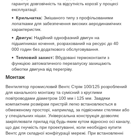
гарантує довговічність та відсутність корозії у процесі
експлуатації.
Крильчатка:
Змішаного типу з профільованими
лопатками для забезпечення високих аеродинамічних
характеристик.
Двигун:
Надійний однофазний двигун на
підшипниках кочення, розрахований на ресурс до 40
000 годин без додаткового обслуговування.
Тепловий захист:
Вбудовані термоконтакти з
функцією автоматичного перезапуску захищають
обмотки двигуна від перегріву.
Монтаж
Вентилятор промисловий Вентс Стрім 100/125 розроблений
для канального монтажу та сумісний з круглими
повітроводами діаметром 100 мм і 125 мм. Завдяки
компактним розмірам пристрій легко встановлюється в
обмеженому просторі, наприклад, за підвісними стелями або
у спеціальних нішах. Універсальна конструкція дозволяє
закріплювати прилад під будь-яким кутом відносно осі каналу,
що дає гнучкість при проектуванні, коли необхідно купити
Вентс для складної конфігурації мережі. При встановленні