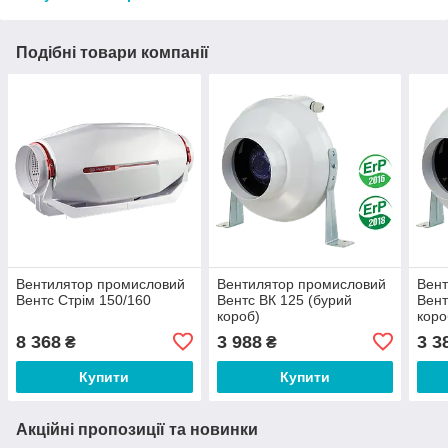
Подібні товари компанії
Вентилятор промисловий
Вентилятор промисловий
Вент
Вентс Стрім 150/160
Вентс ВК 125 (бурий
Вент
короб)
коро
8 368
3 988
3 3
₴
₴
Купити
Купити
Акційні пропозиції та новинки