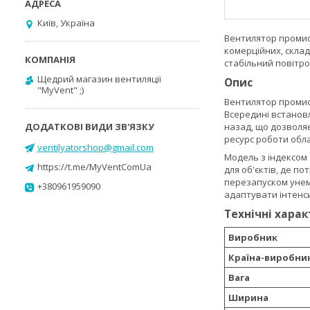
Київ, Україна
Вентилятор промис
комерційних, склад
стабільний повітро
Щедрий магазин вентиляції
Опис
"MyVent" ;)
Вентилятор промисл
Всередині встанов
назад, що дозволя
ресурс роботи обла
ventilyatorshop@gmail.com
Модель з індексом
https://t.me/MyVentComUa
для об'єктів, де п
перезапуском унем
+380961959090
адаптувати інтенси
Технічні хара
Виробник
Країна-виробни
Вага
Ширина