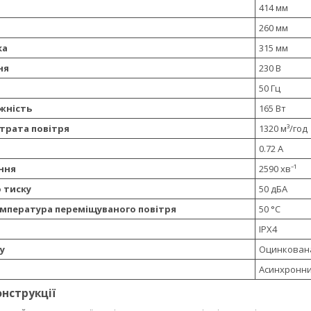
414 мм
260 мм
ка
315 мм
ня
230 В
50 Гц
жність
165 Вт
трата повітря
1320 м³/год
0.72 А
ння
2590 хв⁻¹
о тиску
50 дБА
мпература переміщуваного повітря
50 °C
IPX4
у
Оцинкована
Асинхронн
онструкції