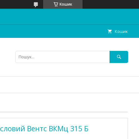
Кошик
Кошик
словий Вентс ВКМц 315 Б