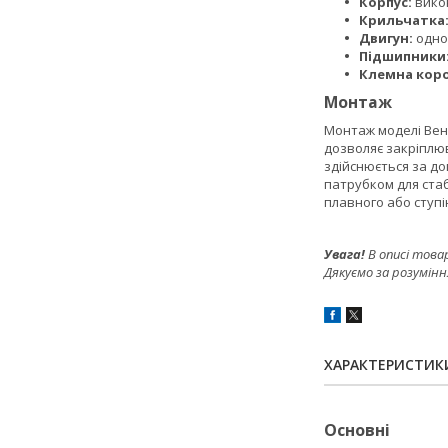
Корпус:
викон
Крильчатка
Двигун:
одно
Підшипники
Клемна коро
Монтаж
Монтаж моделі Вен
дозволяє закріплюв
здійснюється за д
патрубком для стаб
плавного або ступ
Увага!
В описі това
Дякуємо за розумінн
ХАРАКТЕРИСТИК
Основні