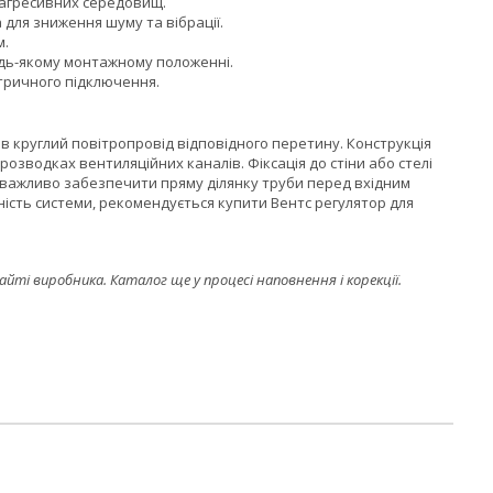
а агресивних середовищ.
для зниження шуму та вібрації.
м.
удь-якому монтажному положенні.
тричного підключення.
 круглий повітропровід відповідного перетину. Конструкція
розводках вентиляційних каналів. Фіксація до стіни або стелі
 важливо забезпечити пряму ділянку труби перед вхідним
ність системи, рекомендується купити Вентс регулятор для
і виробника. Каталог ще у процесі наповнення і корекції.