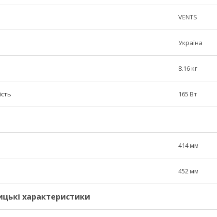
VENTS
Україна
8.16 кг
ість
165 Вт
414 мм
452 мм
ицькі характеристики