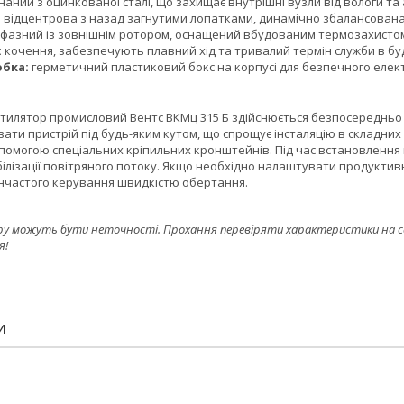
аний з оцинкованої сталі, що захищає внутрішні вузли від вологи т
:
відцентрова з назад загнутими лопатками, динамічно збалансована 
фазний із зовнішнім ротором, оснащений вбудованим термозахисто
:
кочення, забезпечують плавний хід та тривалий термін служби в б
бка:
герметичний пластиковий бокс на корпусі для безпечного елек
тилятор промисловий Вентс ВКМц 315 Б здійснюється безпосередньо в
ати пристрій під будь-яким кутом, що спрощує інсталяцію в складних 
опомогою спеціальних кріпильних кронштейнів. Під час встановлення
ілізації повітряного потоку. Якщо необхідно налаштувати продуктив
інчастого керування швидкістю обертання.
ру можуть бути неточності. Прохання перевіряти характеристики на сайт
я!
И