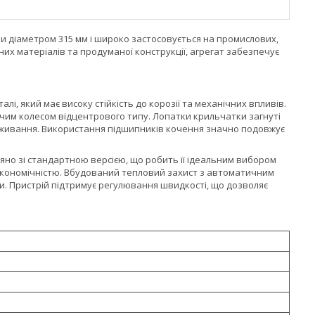
 діаметром 315 мм і широко застосовується на промислових,
их матеріалів та продуманої конструкції, агрегат забезпечує
, який має високу стійкість до корозії та механічних впливів.
чим колесом відцентрового типу. Лопатки крильчатки загнуті
поживання. Використання підшипників кочення значно подовжує
яно зі стандартною версією, що робить її ідеальним вибором
а економічністю. Вбудований тепловий захист з автоматичним
и. Пристрій підтримує регулювання швидкості, що дозволяє