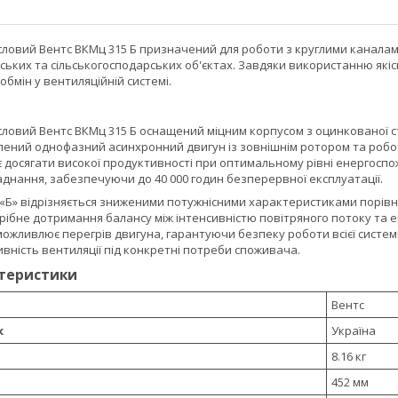
ловий Вентс ВКМц 315 Б призначений для роботи з круглими каналами
ських та сільськогосподарських об'єктах. Завдяки використанню якісн
обмін у вентиляційній системі.
овий Вентс ВКМц 315 Б оснащений міцним корпусом з оцинкованої сталі
лений однофазний асинхронний двигун із зовнішнім ротором та робо
є досягати високої продуктивності при оптимальному рівні енергос
днання, забезпечуючи до 40 000 годин безперервної експлуатації.
 «Б» відрізняється зниженими потужнісними характеристиками порівн
отрібне дотримання балансу між інтенсивністю повітряного потоку т
ожливлює перегрів двигуна, гарантуючи безпеку роботи всієї систем
вність вентиляції під конкретні потреби споживача.
ктеристики
Вентс
к
Україна
8.16 кг
452 мм