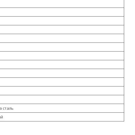
 сталь
ий