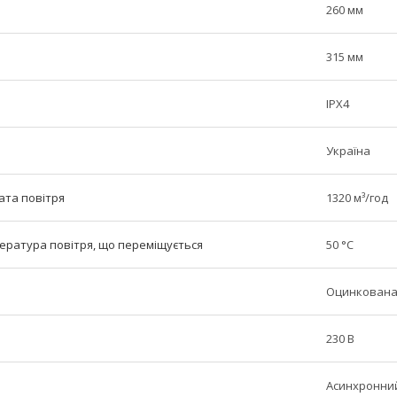
260 мм
315 мм
IPX4
Україна
ата повітря
1320 м³/год
ратура повітря, що переміщується
50 °C
Оцинкована
230 В
Асинхронни