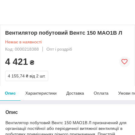
Вентилятор побутовий Вентс 150 МАО1В Л
Немає в наявності
Код: 0000218388
Опт і роздріб
4 421
₴
4 155,74 ₴
від 2 шт.
Опис
Характеристики
Доставка
Оплата
Умови п
Опис
Вентилятор побутовий Вентс 150 МАО1В Л призначений для
організації постійної або періодичної витяжної вентиляції в
побутових приміщеннях різного призначення. Пристрій