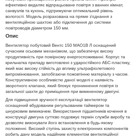
ефективно видаляє відпрацьоване повітря з ванних кімнат,
санвузлів та кухонь, підтримуючи оптимальний рівень
вологості. Модель розрахована на пряме з'єднання з
вентиляційною шахтою або підключення до системи
повітроводів діаметром 150 мм.
Опис
Вентилятор побутовий Вентс 150 МАО1В Л оснащений
сучасним осьовим механізмом, що забезпечує високу
продуктивність при помірному енергоспоживанні. Корпус та
крильчатка приладу виготовлені з ударостійкого АБС-пластику,
який має високу стійкість до впливу ультрафіолетового
випромінювання, запобігаючи пожовтінню матеріалу з часом.
Конструктивною особливістю даної моделі є наявність
зворотного клапана, який блокує проникнення повітря із
загальної шахти до приміщення при вимкненому двигуні.
Для підвищення зручності експлуатації вентилятор
оснащений вбудованим регульованим таймером та
шнурковим вимикачем. Використання підшипників кочення в
конструкції двигуна суттєво подовжує термін служби виробу та
дозволяє виконувати його встановлення в будь-якому
положенні. Високий ступінь захисту електронних компонентів
робить дану модель надійним елементом вентиляційної