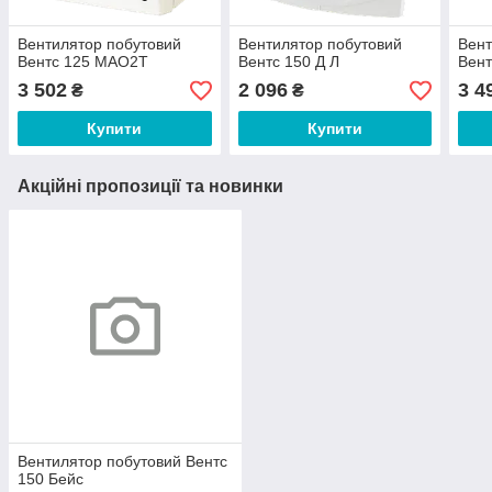
Вентилятор побутовий
Вентилятор побутовий
Вент
Вентс 125 МАО2Т
Вентс 150 Д Л
Вент
3 502
2 096
3 4
₴
₴
Купити
Купити
Акційні пропозиції та новинки
Вентилятор побутовий Вентс
150 Бейс