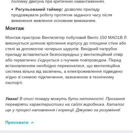
поломку двигуна при критичних навантаженнях.
Регульований таймер:
дозволяє приладу
продовжувати роботу протягом заданого часу після
вимкнення живлення основним вимикачем.
Монтаж
Монтаж пристрою Вентилятор побутовий Вентс 150 МАО1В Л
виконується шляхом кріплення корпусу до площини стіни або
стелі за допомогою чотирьох шурупів. Вихідний патрубок
приладу вставляється безпосередньо у вентиляційний отвір
або герметично з'єднується з гнучким повітроводом. Перед
встановленням необхідно переконатися, що вентиляційна
система вільна від засмічень, а електроживлення підведено
згідно зі схемою підключення, зазначеною в технічному
паспорті.
Увага!
В описі товару можуть бути неточності. Прохання
перевіряти характеристики на сайті виробника. Каталог
ще у процесі наповнення і корекції. Дякуємо за розуміння!
Приховати