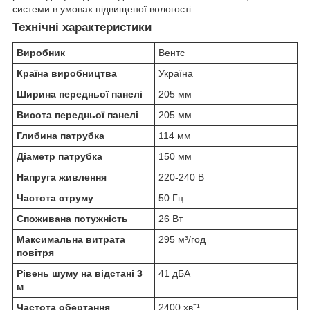
системи в умовах підвищеної вологості.
Технічні характеристики
Виробник
Вентс
Країна виробництва
Україна
Ширина передньої панелі
205 мм
Висота передньої панелі
205 мм
Глибина патрубка
114 мм
Діаметр патрубка
150 мм
Напруга живлення
220-240 В
Частота струму
50 Гц
Споживана потужність
26 Вт
Максимальна витрата
295 м³/год
повітря
Рівень шуму на відстані 3
41 дБА
м
Частота обертання
2400 хв⁻¹