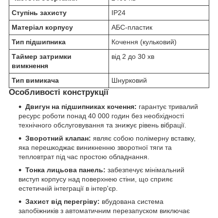
Ступінь захисту
IP24
Матеріал корпусу
АБС-пластик
Тип підшипника
Кочення (кульковий)
Таймер затримки
від 2 до 30 хв
вимкнення
Тип вимикача
Шнурковий
Особливості конструкції
Двигун на підшипниках кочення:
гарантує тривалий
ресурс роботи понад 40 000 годин без необхідності
технічного обслуговування та знижує рівень вібрації.
Зворотний клапан:
являє собою полімерну вставку,
яка перешкоджає виникненню зворотної тяги та
тепловтрат під час простою обладнання.
Тонка лицьова панель:
забезпечує мінімальний
виступ корпусу над поверхнею стіни, що сприяє
естетичній інтеграції в інтер'єр.
Захист від перегріву:
вбудована система
запобіжників з автоматичним перезапуском виключає