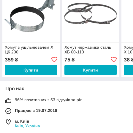
Хомут з ущільнювачем Х
Хомут нержавійка сталь
Хому
ЦК 200
ХБ 60-110
Х 10
359
75
38
₴
₴
Купити
Купити
Про нас
96% позитивних з 53 відгуків за рік
Працює з 19.07.2018
м. Київ
Київ, Україна