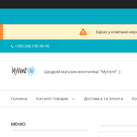
Зараз у компанії нер
+380 (96) 195-90-90
Щедрий магазин вентиляції "MyVent" ;)
Головна
Каталог товарів
Доставка та оплата
Ко