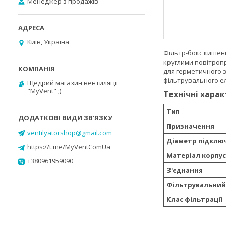
Менеджер з продажів
Київ, Україна
Фільтр-бокс кишен
круглими повітроп
для герметичного 
фільтрувального ел
Щедрий магазин вентиляції
"MyVent" ;)
Технічні хара
Тип
Призначення
ventilyatorshop@gmail.com
Діаметр підклю
https://t.me/MyVentComUa
Матеріал корпус
+380961959090
З'єднання
Фільтрувальний
Клас фільтрації