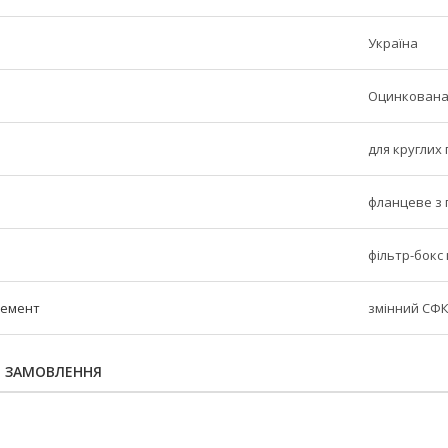
Україна
Оцинкована
для круглих
фланцеве з 
фільтр-бокс
лемент
змінний СФК
Я ЗАМОВЛЕННЯ