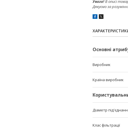
Увага!
В описі това
Дякуємо за розумінн
ХАРАКТЕРИСТИК
Основні атриб
Виробник
Країна виробник
Користувальн
Діаметр під'єднанн
Клас фільтрації