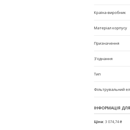
Країна-виробник
Матеріал корпусу
Призначення
З'єднання
Тип
Фільтрувальний е
ІНФОРМАЦІЯ ДЛ
Ціна:
3 074,74 ₴