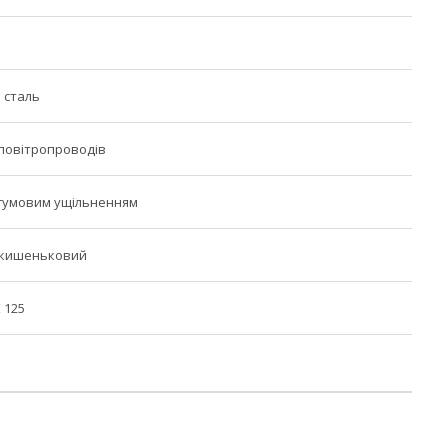
 сталь
 повітропроводів
гумовим ущільненням
 кишеньковий
 125