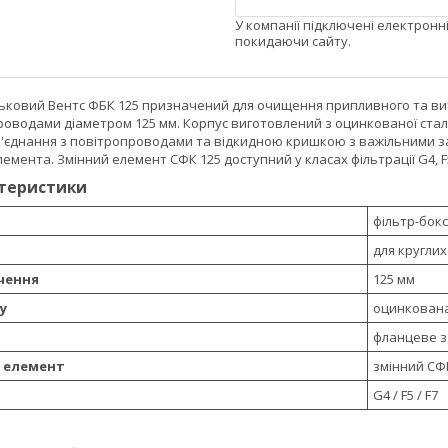
У компанії підключені електронн
покидаючи сайту.
ьковий Вентс ФБК 125 призначений для очищення припливного та вит
роводами діаметром 125 мм. Корпус виготовлений з оцинкованої ста
з'єднання з повітропроводами та відкидною кришкою з важільними з
емента. Змінний елемент СФК 125 доступний у класах фільтрації G4, F5
ктеристики
фільтр-бок
для кругли
чення
125 мм
у
оцинкована
фланцеве з
 елемент
змінний СФ
G4 / F5 / F7