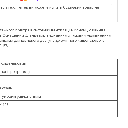
і платежі. Тепер ви можете купити будь-який товар не
яжного повітря в системах вентиляції й кондиціювання з
лі. Оснащений фланцевим з'єднанням з гумовим ущільненням
амками для швидкого доступу до змінного кишенькового
, F7.
с кишеньковий
х повітропроводів
 сталь
 гумовим ущільненням
К 125