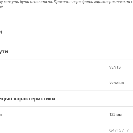
ру можуть бути неточності. Прохання перевіряти характеристики на сайт
я!
И
ути
VENTS
Україна
ицькі характеристики
я
125 мм
G4 / F5 / F7