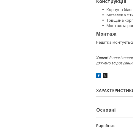
Конструкція
Корпус з біло
Металева сіт
Товщина корп
Монтажна рам
Монтаж
Решітка монтується
Увага!
В описі това
Дякуємо за розумінн
ХАРАКТЕРИСТИК
Основні
Виробник