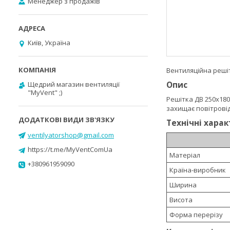
Менеджер з продажів
Київ, Україна
Вентиляційна реші
Опис
Щедрий магазин вентиляції
"MyVent" ;)
Решітка ДВ 250х18
захищає повітровід
Технічні хара
ventilyatorshop@gmail.com
https://t.me/MyVentComUa
Матеріал
+380961959090
Країна-виробник
Ширина
Висота
Форма перерізу