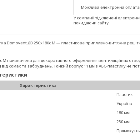
У компанії підключені електронн
покидаючи сайту.
тка Domovent ДВ 250х180с М — пластикова припливно-витяжна решітка
0с М призначена для декоративного оформлення вентиляційних отворі
 від комах та забруднень. Тонкий корпус 11 мм з АБС-пластику не по
ктеристики
Характеристика
Пластик
Україна
180 мм
250 мм
Прямокутн