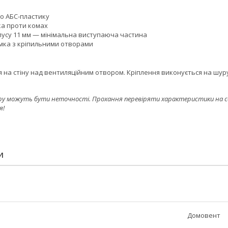
го АБС-пластику
ка проти комах
усу 11 мм — мінімальна виступаюча частина
ка з кріпильними отворами
 на стіну над вентиляційним отвором. Кріплення виконується на шуру
ру можуть бути неточності. Прохання перевіряти характеристики на сайт
я!
И
Домовент