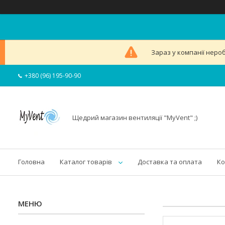
Зараз у компанії неро
+380 (96) 195-90-90
Щедрий магазин вентиляції "MyVent" ;)
Головна
Каталог товарів
Доставка та оплата
Ко