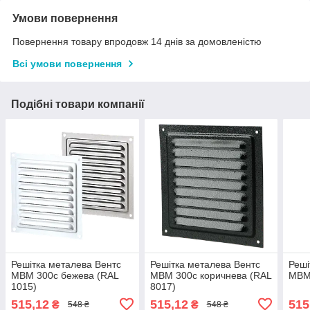
Умови повернення
Повернення товару впродовж 14 днів за домовленістю
Всі умови повернення
Подібні товари компанії
Решітка металева Вентс
Решітка металева Вентс
Реші
МВМ 300с бежева (RAL
МВМ 300с коричнева (RAL
МВМ 
1015)
8017)
515,12
515,12
515
₴
₴
548 ₴
548 ₴