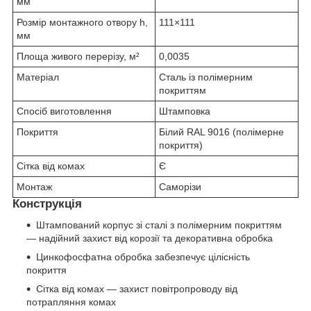
мм
Розмір монтажного отвору h,
111×111
мм
Площа живого перерізу, м²
0,0035
Матеріал
Сталь із полімерним
покриттям
Спосіб виготовлення
Штамповка
Покриття
Білий RAL 9016 (полімерне
покриття)
Сітка від комах
Є
Монтаж
Саморізи
Конструкція
Штампований корпус зі сталі з полімерним покриттям
— надійний захист від корозії та декоративна обробка
Цинкофосфатна обробка забезпечує цілісність
покриття
Сітка від комах — захист повітропроводу від
потрапляння комах