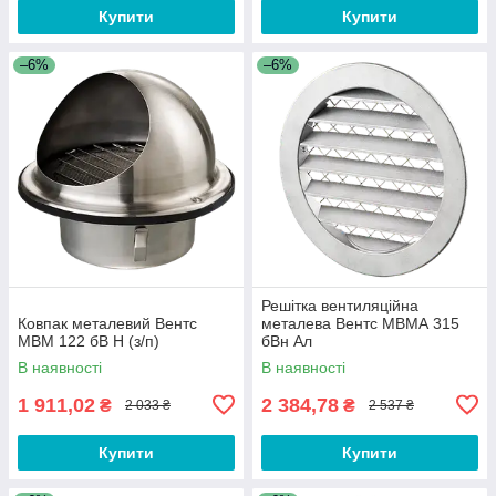
Купити
Купити
–6%
–6%
Решітка вентиляційна
Ковпак металевий Вентс
металева Вентс МВМА 315
МВМ 122 бВ Н (з/п)
бВн Ал
В наявності
В наявності
1 911,02
2 384,78
₴
₴
2 033 ₴
2 537 ₴
Купити
Купити