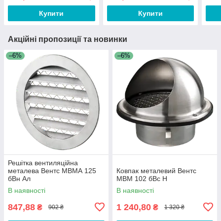
Купити
Купити
Акційні пропозиції та новинки
–6%
–6%
Решітка вентиляційна
металева Вентс МВМА 125
Ковпак металевий Вентс
бВн Ал
МВМ 102 бВс Н
В наявності
В наявності
847,88
1 240,80
₴
₴
902 ₴
1 320 ₴