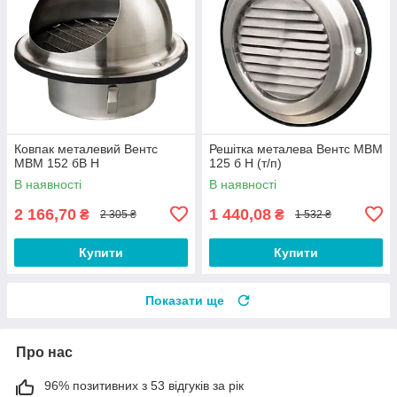
Ковпак металевий Вентс
Решітка металева Вентс МВМ
МВМ 152 бВ Н
125 б Н (т/п)
В наявності
В наявності
2 166,70
1 440,08
₴
₴
2 305 ₴
1 532 ₴
Купити
Купити
Показати ще
Про нас
96% позитивних з 53 відгуків за рік