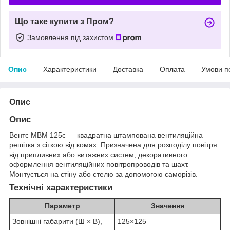
Що таке купити з Пром?
Замовлення під захистом
Опис
Характеристики
Доставка
Оплата
Умови п
Опис
Опис
Вентс МВМ 125с — квадратна штампована вентиляційна
решітка з сіткою від комах. Призначена для розподілу повітря
від припливних або витяжних систем, декоративного
оформлення вентиляційних повітропроводів та шахт.
Монтується на стіну або стелю за допомогою саморізів.
Технічні характеристики
Параметр
Значення
Зовнішні габарити (Ш × В),
125×125