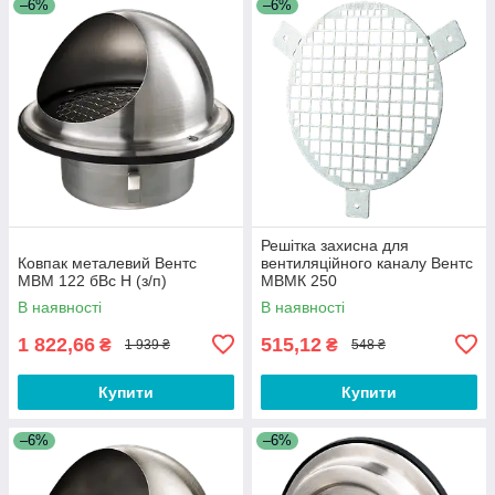
–6%
–6%
Решітка захисна для
Ковпак металевий Вентс
вентиляційного каналу Вентс
МВМ 122 бВс Н (з/п)
МВМК 250
В наявності
В наявності
1 822,66
515,12
₴
₴
1 939 ₴
548 ₴
Купити
Купити
–6%
–6%