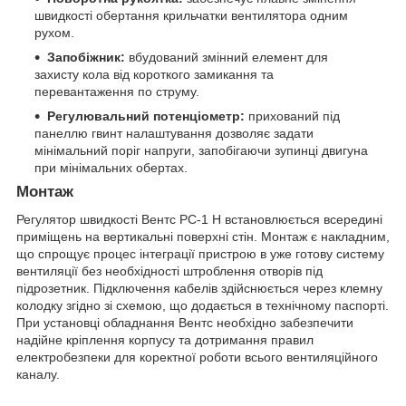
швидкості обертання крильчатки вентилятора одним
рухом.
Запобіжник:
вбудований змінний елемент для
захисту кола від короткого замикання та
перевантаження по струму.
Регулювальний потенціометр:
прихований під
панеллю гвинт налаштування дозволяє задати
мінімальний поріг напруги, запобігаючи зупинці двигуна
при мінімальних обертах.
Монтаж
Регулятор швидкості Вентс РС-1 Н встановлюється всередині
приміщень на вертикальні поверхні стін. Монтаж є накладним,
що спрощує процес інтеграції пристрою в уже готову систему
вентиляції без необхідності штроблення отворів під
підрозетник. Підключення кабелів здійснюється через клемну
колодку згідно зі схемою, що додається в технічному паспорті.
При установці обладнання Вентс необхідно забезпечити
надійне кріплення корпусу та дотримання правил
електробезпеки для коректної роботи всього вентиляційного
каналу.