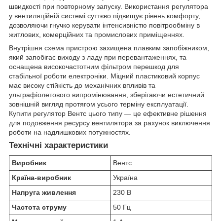
швидкості при повторному запуску. Використання регулятора
у вентиляційній системі суттєво підвищує рівень комфорту,
дозволяючи гнучко керувати інтенсивністю повітрообміну в
житлових, комерційних та промислових приміщеннях.
Внутрішня схема пристрою захищена плавким запобіжником,
який запобігає виходу з ладу при перевантаженнях, та
оснащена високочастотним фільтром перешкод для
стабільної роботи електроніки. Міцний пластиковий корпус
має високу стійкість до механічних впливів та
ультрафіолетового випромінювання, зберігаючи естетичний
зовнішній вигляд протягом усього терміну експлуатації.
Купити регулятор Вентс цього типу — це ефективне рішення
для подовження ресурсу вентилятора за рахунок виключення
роботи на надлишкових потужностях.
Технічні характеристики
Виробник
Вентс
Країна-виробник
Україна
Напруга живлення
230 В
Частота струму
50 Гц