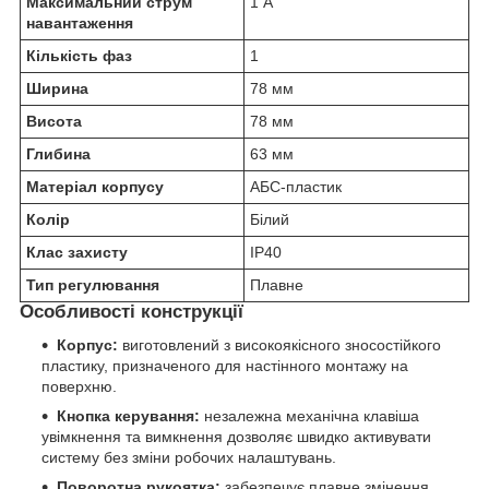
Максимальний струм
1 А
навантаження
Кількість фаз
1
Ширина
78 мм
Висота
78 мм
Глибина
63 мм
Матеріал корпусу
АБС-пластик
Колір
Білий
Клас захисту
IP40
Тип регулювання
Плавне
Особливості конструкції
Корпус:
виготовлений з високоякісного зносостійкого
пластику, призначеного для настінного монтажу на
поверхню.
Кнопка керування:
незалежна механічна клавіша
увімкнення та вимкнення дозволяє швидко активувати
систему без зміни робочих налаштувань.
Поворотна рукоятка:
забезпечує плавне змінення