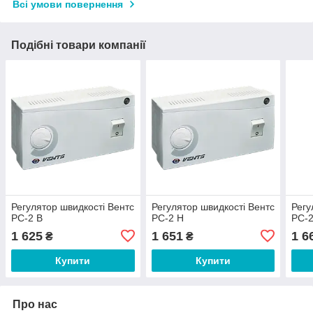
Всі умови повернення
Подібні товари компанії
Регулятор швидкості Вентс
Регулятор швидкості Вентс
Регу
РС-2 В
РС-2 Н
РС-2
1 625
1 651
1 6
₴
₴
Купити
Купити
Про нас