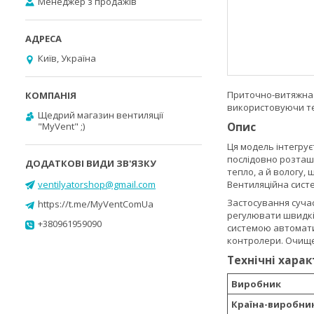
Менеджер з продажів
Київ, Україна
Приточно-витяжна 
використовуючи те
Щедрий магазин вентиляції
Опис
"MyVent" ;)
Ця модель інтегрує
послідовно розташо
тепло, а й вологу,
ventilyatorshop@gmail.com
Вентиляційна систе
Застосування суча
https://t.me/MyVentComUa
регулювати швидкі
+380961959090
системою автомати
контролери. Очище
Технічні хара
Виробник
Країна-виробни