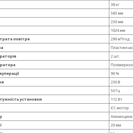
38 кг
583 мм
230 мм
1024 мм
трата повітря
290 м³/год
ра
Пластинчас
ераторів
2 шт.
ератора
Полімеризо
куперації
90 %
ня
230 В
50 Гц
тужність установки
112 Вт
ЄС-мотор
у
Алюмоцинк
ї
20 мм