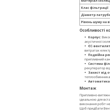
Матеріал ізоляці
Клас фільтрації
Діаметр патрубк
Рівень шуму на в
Особливості к
Корпус:
Викон
акустичної ізоляц
ЄС-вентиля
витратах електр
Подвійна ре
припливний кан
Система філ
рекуператор від
Захист від 
теплообмінника 
Автоматика
Монтаж
Припливно-витяжна 
ідеальною для вста
виконання робіт не
Щоб придбати Вент