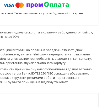
і платежі. Тепер ви можете купити будь-який товар не
ночасну подачу свіжого та видалення забрудненого повітря,
істю до 90%.
уатаційні витрати на опалення завдяки наявності двох
ообмінників, ентальпійні блоки передають не тільки явне
еріод та унеможливлює необхідність відведення конденсату.
и використанню звукоізольованого корпусу.
ктивність при низькому енергоспоживанні і дозволяє точно
ерацією тепла Вентс ВУТЕ2 250 П ЕС оснащена вбудованою
дозволяє керувати режимами роботи через зовнішні
шні вузли та приміщення від пилу та комах.