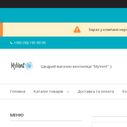
Зараз у компанії нер
+380 (96) 195-90-90
Щедрий магазин вентиляції "MyVent" ;)
Головна
Каталог товарів
Доставка та оплата
Ко