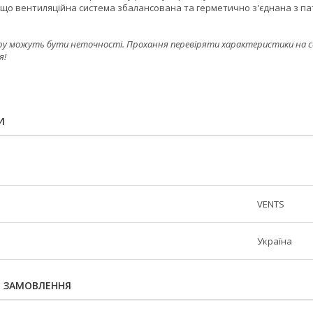
, що вентиляційна система збалансована та герметично з'єднана з п
ру можуть бути неточності. Прохання перевіряти характеристики на сайт
я!
И
VENTS
Україна
Я ЗАМОВЛЕННЯ