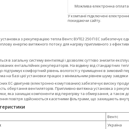
У компанії підключені електронн
покидаючи сайту.
установка з рекуперацією тепла Вентс ВУТЕ2 250 П ЕС забезпечує од
плову енергію витяжного потоку для нагріву припливного з ефективн
ться в загальну систему вентиляції і дозволяє суттєво знизити експл
ваних ентальпійних рекуператорів. На відміну від стандартних тепл
 що підтримує комфортний рівень вологості у приміщенні в зимовий п
ма на базі цієї установки працює з мінімальним рівнем шуму завдяк
сних ЕС-двигунів (електронно-комутованих) забезпечує високу проду
сть обертання вентиляторів. Припливно-витяжна установка з рекуп
ки, яка захищає компоненти від перегріву та обмерзання, а також 
ння повітря здійснюється касетними фільтрами, що захищають внутрі
ктеристики
Вентс
к
Україна