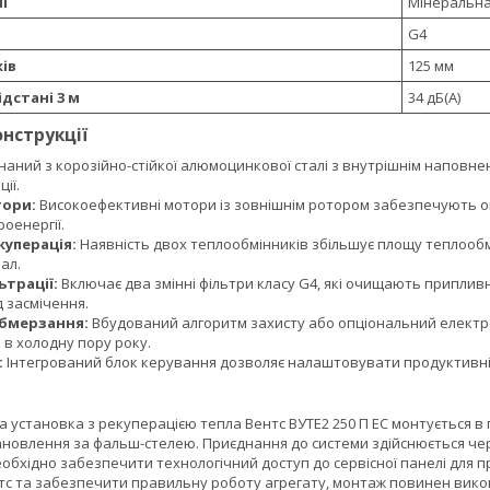
ї
Мінеральна
G4
ів
125 мм
ідстані 3 м
34 дБ(А)
онструкції
аний з корозійно-стійкої алюмоцинкової сталі з внутрішнім наповне
ії.
тори:
Високоефективні мотори із зовнішнім ротором забезпечують оп
оенергії.
куперація:
Наявність двох теплообмінників збільшує площу теплообм
ал.
ьтрації:
Включає два змінні фільтри класу G4, які очищають приплив
 засмічення.
обмерзання:
Вбудований алгоритм захисту або опціональний електр
в холодну пору року.
:
Інтегрований блок керування дозволяє налаштовувати продуктивніст
установка з рекуперацією тепла Вентс ВУТЕ2 250 П ЕС монтується в 
новлення за фальш-стелею. Приєднання до системи здійснюється чере
обхідно забезпечити технологічний доступ до сервісної панелі для 
с та забезпечити правильну роботу агрегату, монтаж повинен викон