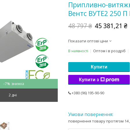
Припливно-витяжн
Вентс ВУТЕ2 250 П 
48 797 ₴
45 381,21 ₴
Показати оптові ціни
Оптом і в роздріб
В наявності
Купити
Купити з
–7%
+380 (96) 195-90-90
2 дні
повернення товару протягом 14 