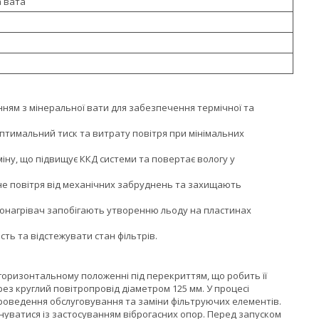
 вата
нням з мінеральної вати для забезпечення термічної та
тимальний тиск та витрату повітря при мінімальних
іну, що підвищує ККД системи та повертає вологу у
не повітря від механічних забруднень та захищають
онагрівач запобігають утворенню льоду на пластинах
ь та відстежувати стан фільтрів.
горизонтальному положенні під перекриттям, що робить її
з круглий повітропровід діаметром 125 мм. У процесі
проведення обслуговування та заміни фільтруючих елементів.
уватися із застосуванням віброгасних опор. Перед запуском