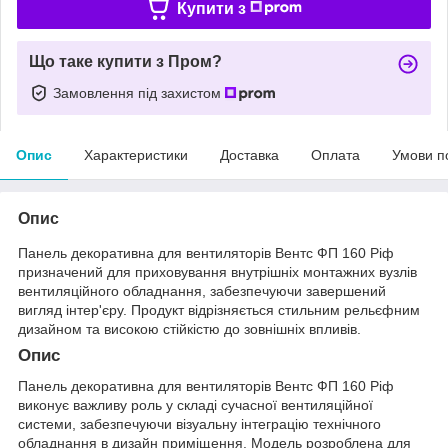
Купити з
Що таке купити з Пром?
Замовлення під захистом
Опис
Характеристики
Доставка
Оплата
Умови п
Опис
Панель декоративна для вентиляторів Вентс ФП 160 Ріф
призначений для приховування внутрішніх монтажних вузлів
вентиляційного обладнання, забезпечуючи завершений
вигляд інтер'єру. Продукт відрізняється стильним рельєфним
дизайном та високою стійкістю до зовнішніх впливів.
Опис
Панель декоративна для вентиляторів Вентс ФП 160 Ріф
виконує важливу роль у складі сучасної вентиляційної
системи, забезпечуючи візуальну інтеграцію технічного
обладнання в дизайн приміщення. Модель розроблена для