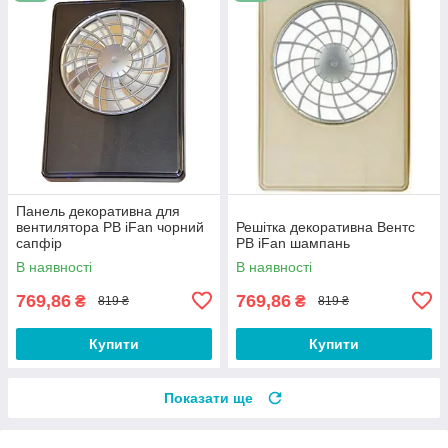
Панель декоративна для
вентилятора РВ iFan чорний
Решітка декоративна Вентс
сапфір
РВ iFan шампань
В наявності
В наявності
769,86
769,86
₴
₴
819 ₴
819 ₴
Купити
Купити
Показати ще