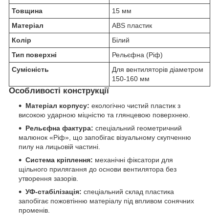
Товщина
15 мм
Матеріал
ABS пластик
Колір
Білий
Тип поверхні
Рельєфна (Ріф)
Сумісність
Для вентиляторів діаметром
150-160 мм
Особливості конструкції
Матеріал корпусу:
екологічно чистий пластик з
високою ударною міцністю та глянцевою поверхнею.
Рельєфна фактура:
спеціальний геометричний
малюнок «Ріф», що запобігає візуальному скупченню
пилу на лицьовій частині.
Система кріплення:
механічні фіксатори для
щільного прилягання до основи вентилятора без
утворення зазорів.
УФ-стабілізація:
спеціальний склад пластика
запобігає пожовтінню матеріалу під впливом сонячних
променів.