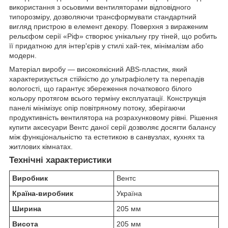
використання з осьовими вентиляторами відповідного
типорозміру, дозволяючи трансформувати стандартний
вигляд пристрою в елемент декору. Поверхня з вираженим
рельєфом серії «Ріф» створює унікальну гру тіней, що робить
її придатною для інтер'єрів у стилі хай-тек, мінімалізм або
модерн.
Матеріал виробу — високоякісний ABS-пластик, який
характеризується стійкістю до ультрафіолету та перепадів
вологості, що гарантує збереження початкового білого
кольору протягом всього терміну експлуатації. Конструкція
панелі мінімізує опір повітряному потоку, зберігаючи
продуктивність вентилятора на розрахунковому рівні. Рішення
купити аксесуари Вентс даної серії дозволяє досягти балансу
між функціональністю та естетикою в санвузлах, кухнях та
житлових кімнатах.
Технічні характеристики
Виробник
Вентс
Країна-виробник
Україна
Ширина
205 мм
Висота
205 мм