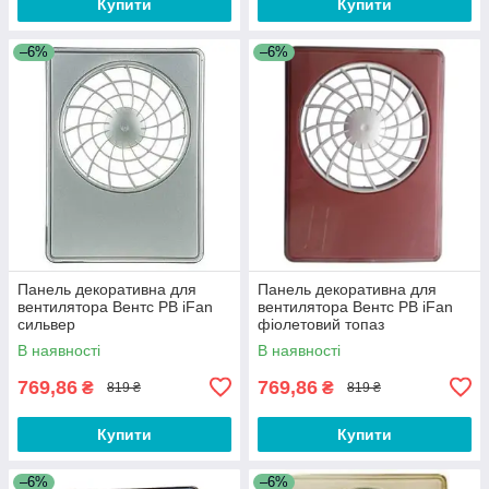
Купити
Купити
–6%
–6%
Панель декоративна для
Панель декоративна для
вентилятора Вентс РВ iFan
вентилятора Вентс РВ iFan
сильвер
фіолетовий топаз
В наявності
В наявності
769,86
769,86
₴
₴
819 ₴
819 ₴
Купити
Купити
–6%
–6%