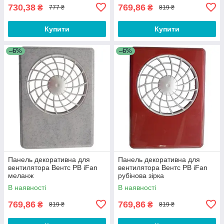
730,38
769,86
₴
₴
777 ₴
819 ₴
Купити
Купити
–6%
–6%
Панель декоративна для
Панель декоративна для
вентилятора Вентс РВ iFan
вентилятора Вентс РВ iFan
меланж
рубінова зірка
В наявності
В наявності
769,86
769,86
₴
₴
819 ₴
819 ₴