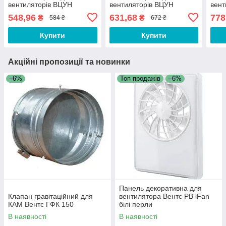
вентиляторів ВЦУН
вентиляторів ВЦУН
вент
355/
548,96
631,68
778
₴
₴
584 ₴
672 ₴
Купити
Купити
Акційні пропозиції та новинки
–6%
Топ продажів
–6%
Панель декоративна для
Клапан гравітаційний для
вентилятора Вентс РВ iFan
КАМ Вентс ГФК 150
білі перли
В наявності
В наявності