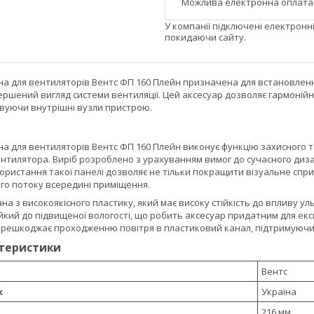
У компанії підключені електронн
покидаючи сайту.
а для вентиляторів Вентс ФП 160 Плейн призначена для встановлен
ршений вигляд системи вентиляції. Цей аксесуар дозволяє гармонійн
вуючи внутрішні вузли пристрою.
а для вентиляторів Вентс ФП 160 Плейн виконує функцію захисного 
нтилятора. Виріб розроблено з урахуванням вимог до сучасного диза
користання такої панелі дозволяє не тільки покращити візуальне сп
ого потоку всередині приміщення.
на з високоякісного пластику, який має високу стійкість до впливу 
йкий до підвищеної вологості, що робить аксесуар придатним для екс
ерешкоджає проходженню повітря в пластиковий канал, підтримуючи е
ктеристики
Вентс
к
Україна
216 мм