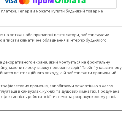
і платежі. Тепер ви можете купити будь-який товар не
ня на витяжні або припливні вентилятори, забезпечуючи
о вписати кліматичне обладнання в інтер'єр будь-якого
та декоративного екрана, який монтується на фронтальну
йну, маючи плоску гладку поверхню серії "Плейн" у класичному
рийняття вентиляційного виходу, а й забезпечити правильний
ультрафіолетових променів, запобігаючи пожовтінню з часом.
плуатації в санвузлах, кухнях та душових кімнатах. Продумана
фективність роботи всієї системи на розрахунковому рівні.