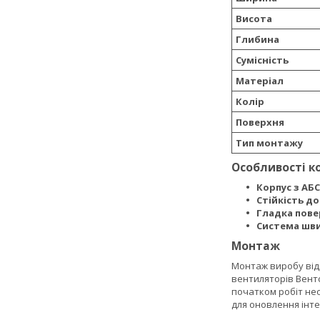
Висота
Глибина
Сумісність
Матеріал
Колір
Поверхня
Тип монтажу
Особливості к
Корпус з АБС
Стійкість д
Гладка повер
Система шви
Монтаж
Монтаж виробу відр
вентиляторів Вент
початком робіт нео
для оновлення інте