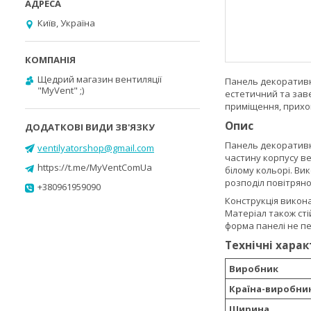
Київ, Україна
Щедрий магазин вентиляції
Панель декоративн
"MyVent" ;)
естетичний та заве
приміщення, прихо
Опис
Панель декоративн
ventilyatorshop@gmail.com
частину корпусу ве
https://t.me/MyVentComUa
білому кольорі. Ви
розподіл повітрян
+380961959090
Конструкція викона
Матеріал також сті
форма панелі не п
Технічні хара
Виробник
Країна-виробни
Ширина