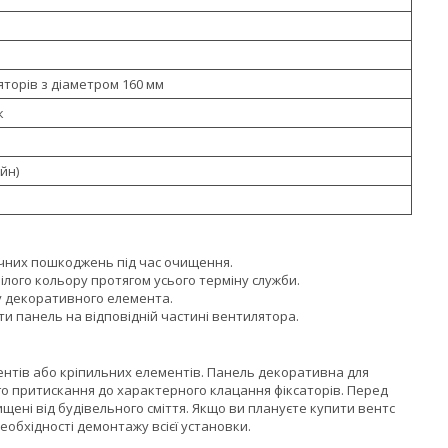
яторів з діаметром 160 мм
к
йн)
нічних пошкоджень під час очищення.
лого кольору протягом усього терміну служби.
у декоративного елемента.
и панель на відповідній частині вентилятора.
ентів або кріпильних елементів. Панель декоративна для
о притискання до характерного клацання фіксаторів. Перед
щені від будівельного сміття. Якщо ви плануєте купити вентс
обхідності демонтажу всієї установки.