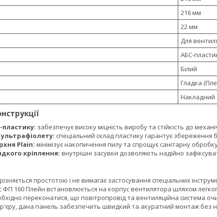
216 мм
22 мм
Для вентил
АБС-пласти
Білий
Гладка (Пле
Накладний
онструкції
-пластику:
забезпечує високу міцність виробу та стійкість до меха
о ультрафіолету:
спеціальний склад пластику гарантує збереження бі
хня Plain:
мінімізує накопичення пилу та спрощує санітарну обробк
дкого кріплення:
внутрішні засувки дозволяють надійно зафіксуват
ізняється простотою і не вимагає застосування спеціальних інструм
с ФП 160 Плейн встановлюється на корпус вентилятора шляхом легког
бхідно переконатися, що повітропровід та вентиляційна система очи
р'єру, дана панель забезпечить швидкий та акуратний монтаж без не