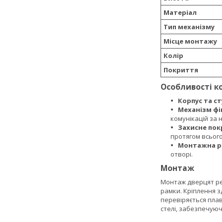
Матеріал
Тип механізму
Місце монтажу
Колір
Покриття
Особливості к
Корпус та ст
Механізм фік
комунікацій за н
Захисне пок
протягом всього
Монтажна р
отворі.
Монтаж
Монтаж дверцят рев
рамки. Кріплення з
перевіряється плав
стелі, забезпечуюч