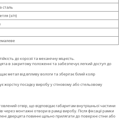
 сталь
тля (з/п)
я
емалеве
ійкість до корозії та механічну міцність.
ята в закритому положенні та забезпечує легкий доступ до
є метал від впливу вологи та зберігає білий колір
є жорстку посадку виробу у стіновому або стельовому
товлений отвір, що відповідає габаритам внутрішньої частини
 через монтажні отвори в рамці виробу. Після фіксації рамки
ені дверцята повинні щільно прилягати до поверхні стіни або