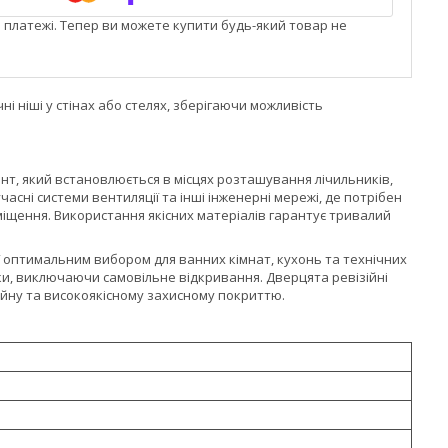
і платежі. Тепер ви можете купити будь-який товар не
і ніші у стінах або стелях, зберігаючи можливість
нт, який встановлюється в місцях розташування лічильників,
часні системи вентиляції та інші інженерні мережі, де потрібен
іщення. Використання якісних матеріалів гарантує тривалий
її оптимальним вибором для ванних кімнат, кухонь та технічних
ки, виключаючи самовільне відкривання. Дверцята ревізійні
айну та високоякісному захисному покриттю.