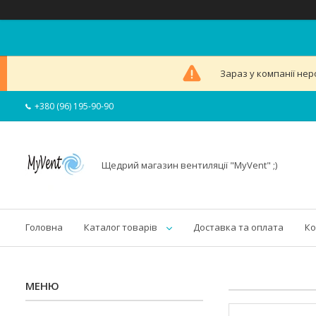
Зараз у компанії нер
+380 (96) 195-90-90
Щедрий магазин вентиляції "MyVent" ;)
Головна
Каталог товарів
Доставка та оплата
Ко