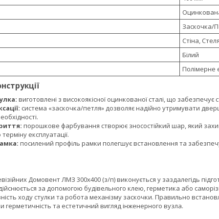
Оцинкована
Заскочка/Пе
Стіна, Стел
Білий
Полімерне 
онструкції
улка:
виготовлені з високоякісної оцинкованої сталі, що забезпечує ст
сації:
система «заскочка/петля» дозволяє надійно утримувати дверц
еобхідності.
риття:
порошкове фарбування створює зносостійкий шар, який захища
 терміну експлуатації.
амка:
посилений профіль рамки полегшує встановлення та забезпечу
ізійних Домовент ЛМЗ 300х400 (з/п) виконується у заздалегідь підго
дійснюється за допомогою будівельного клею, герметика або саморізів
ність ходу стулки та робота механізму заскочки. Правильно встановл
и герметичність та естетичний вигляд інженерного вузла.