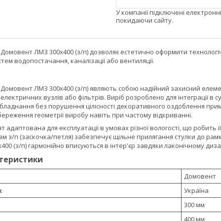
У компанії підключені електронн
покидаючи сайту.
 Домовент ЛМЗ 300х400 (з/п) дозволяє естетично оформити технологічн
тем водопостачання, каналізації або вентиляції.
 Домовент ЛМЗ 300х400 (з/п) являють собою надійний захисний елеме
електричних вузлів або фільтрів. Виріб розроблено для інтеграції в су
обладнання без порушення цілісності декоративного оздоблення прим
береження геометрії виробу навіть при частому відкриванні.
т адаптована для експлуатації в умовах різної вологості, що робить 
м з/п (заскочка/петля) забезпечує щільне прилягання стулки до рам
00 (з/п) гармонійно вписуються в інтер'єр завдяки лаконічному диз
ктеристики
Домовент
к
Україна
300 мм
400 мм