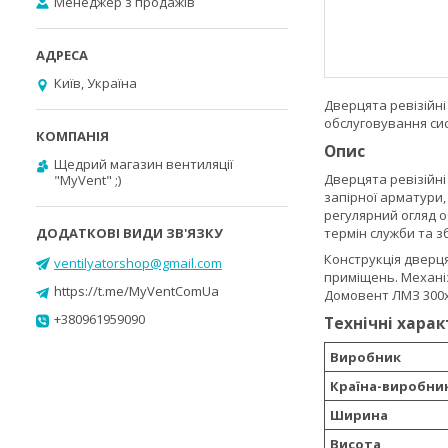
Менеджер з продажів
Київ, Україна
Дверцята ревізійні
обслуговування сис
Опис
Щедрий магазин вентиляції
Дверцята ревізійні
"MyVent" ;)
запірної арматури, 
регулярний огляд 
термін служби та з
Конструкція дверця
ventilyatorshop@gmail.com
приміщень. Механіз
https://t.me/MyVentComUa
Домовент ЛМЗ 300х4
+380961959090
Технічні хара
Виробник
Країна-виробни
Ширина
Висота