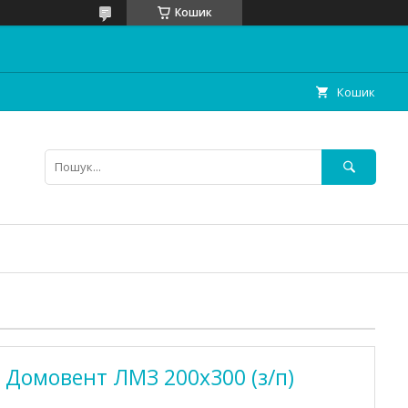
Кошик
Кошик
і Домовент ЛМЗ 200х300 (з/п)