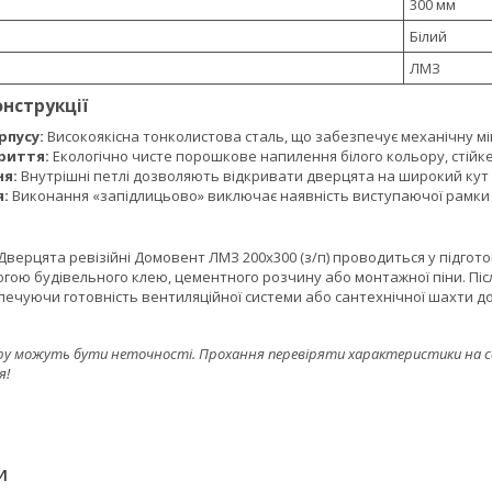
300 мм
Білий
ЛМЗ
онструкції
рпусу:
Високоякісна тонколистова сталь, що забезпечує механічну міц
риття:
Екологічно чисте порошкове напилення білого кольору, стійке 
ня:
Внутрішні петлі дозволяють відкривати дверцята на широкий кут 
я:
Виконання «запідлицьово» виключає наявність виступаючої рамки 
верцята ревізійні Домовент ЛМЗ 200х300 (з/п) проводиться у підготов
могою будівельного клею, цементного розчину або монтажної піни. П
печуючи готовність вентиляційної системи або сантехнічної шахти до
ру можуть бути неточності. Прохання перевіряти характеристики на сайт
я!
И