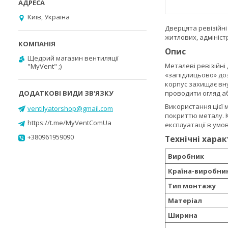
Київ, Україна
Дверцята ревізійні
житлових, адмініс
Опис
Щедрий магазин вентиляції
Металеві ревізійні
"MyVent" ;)
«запідлицьово» доз
корпус захищає вн
проводити огляд а
Використання цієї 
ventilyatorshop@gmail.com
покриттю металу. К
https://t.me/MyVentComUa
експлуатації в умо
+380961959090
Технічні хара
Виробник
Країна-виробни
Тип монтажу
Матеріал
Ширина