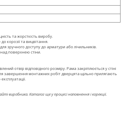
ність та жорсткість виробу.
до корозії та вицвітання.
для зручного доступу до арматури або лічильників.
над поверхнею стіни.
лений отвір відповідного розміру. Рама закріплюється у стіні
ісля завершення монтажних робіт дверцята щільно прилягають
 експлуатації.
і виробника. Каталог ще у процесі наповнення і корекції.