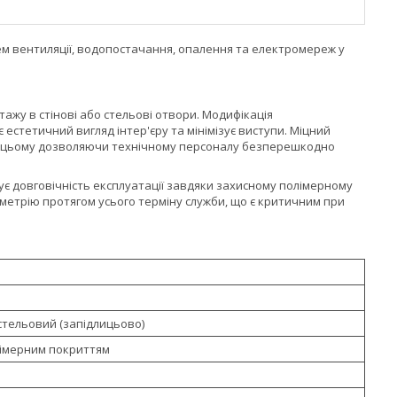
тем вентиляції, водопостачання, опалення та електромереж у
ажу в стінові або стельові отвори. Модифікація
естетичний вигляд інтер'єру та мінімізує виступи. Міцний
при цьому дозволяючи технічному персоналу безперешкодно
тує довговічність експлуатації завдяки захисному полімерному
метрію протягом усього терміну служби, що є критичним при
стельовий (запідлицьово)
лімерним покриттям