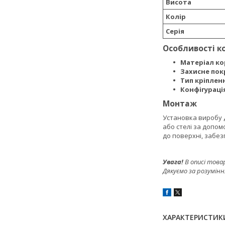
Висота
Колір
Серія
Особливості к
Матеріал ко
Захисне пок
Тип кріплен
Конфігураці
Монтаж
Установка виробу Д
або стелі за допо
до поверхні, забез
Увага!
В описі това
Дякуємо за розумінн
ХАРАКТЕРИСТИК