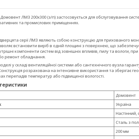
 Домовент ЛМЗ 200х300 (з/п) застосовується для обслуговування сис
тративних та промислових приміщеннях.
 дверцята серії ЛМЗ являють собою конструкцію для прихованого монт
воляє встановити виріб в одній площині з поверхнею, що забезпечує 
утрішні компоненти систем від зовнішніх впливів, пилу та вологи, 
бо ремонт обладнання.
моделі у складі вентиляційної системи або сантехнічного вузла гаран
онструкція розрахована на інтенсивне використання та зберігає гео
вах перепадів температур або підвищеної вологості.
ктеристики
Домовент
к
Україна
Настінний, 
Сталь з по
200 мм