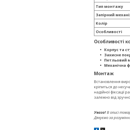
Тип монтажу
Запірний механ
Колір
Особливості
Особливості к
Корпус та ст
Захисне пок
Петльовий м
Механічна ф
Монтаж
Встановлення вироб
кріпиться до несуч
надійної фіксації 
залежно від зручно
Увага!
В описі това
Дякуємо за розумінн