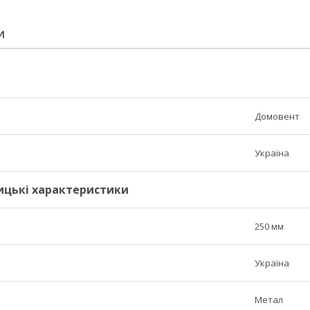
И
Домовент
Україна
ицькі характеристики
250 мм
Україна
Метал