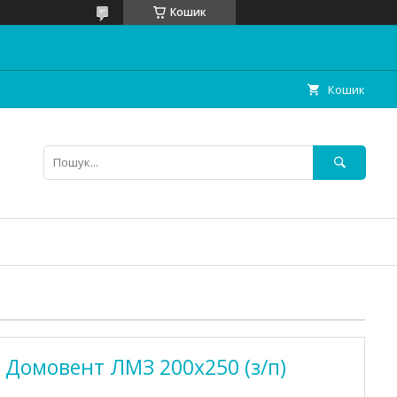
Кошик
Кошик
і Домовент ЛМЗ 200х250 (з/п)