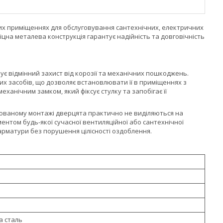
них приміщеннях для обслуговування сантехнічних, електричних
іцна металева конструкція гарантує надійність та довговічність
чує відмінний захист від корозії та механічних пошкоджень.
х засобів, що дозволяє встановлювати її в приміщеннях з
ханічним замком, який фіксує стулку та запобігає її
ихованому монтажі дверцята практично не виділяються на
ментом будь-якої сучасної вентиляційної або сантехнічної
 арматури без порушення цілісності оздоблення.
 сталь