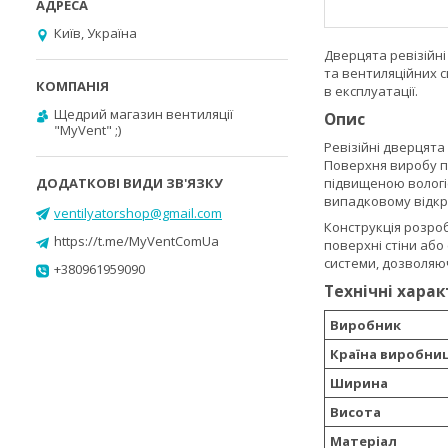
Київ, Україна
Дверцята ревізійні
та вентиляційних с
в експлуатації.
Щедрий магазин вентиляції
Опис
"MyVent" ;)
Ревізійні дверцята
Поверхня виробу по
підвищеною вологіс
випадковому відкр
ventilyatorshop@gmail.com
Конструкція розро
https://t.me/MyVentComUa
поверхні стіни або
системи, дозволяюч
+380961959090
Технічні хара
Виробник
Країна виробни
Ширина
Висота
Матеріал