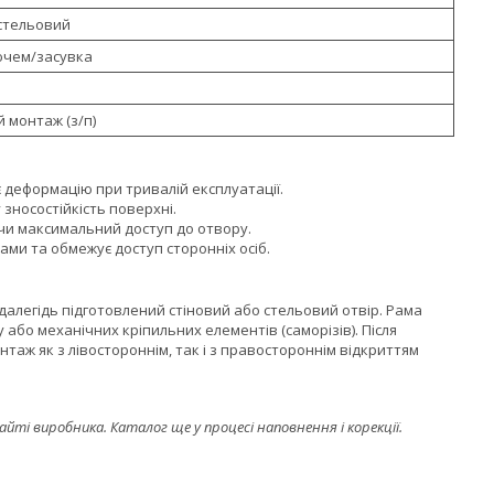
 стельовий
ючем/засувка
 монтаж (з/п)
 деформацію при тривалій експлуатації.
зносостійкість поверхні.
чи максимальний доступ до отвору.
ми та обмежує доступ сторонніх осіб.
далегідь підготовлений стіновий або стельовий отвір. Рама
або механічних кріпильних елементів (саморізів). Після
нтаж як з лівостороннім, так і з правостороннім відкриттям
і виробника. Каталог ще у процесі наповнення і корекції.