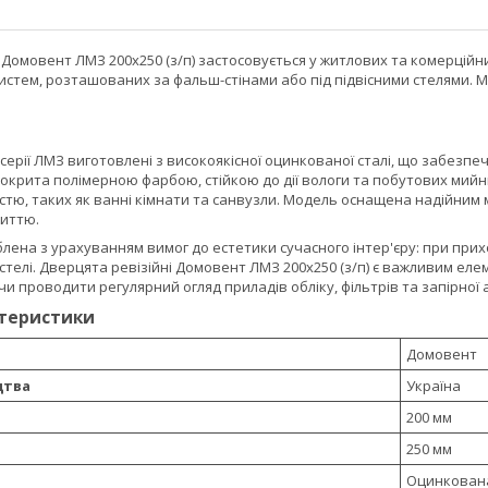
 Домовент ЛМЗ 200х250 (з/п) застосовується у житлових та комерцій
истем, розташованих за фальш-стінами або під підвісними стелями. М
 серії ЛМЗ виготовлені з високоякісної оцинкованої сталі, що забезпе
крита полімерною фарбою, стійкою до дії вологи та побутових мийни
тю, таких як ванні кімнати та санвузли. Модель оснащена надійним ме
иттю.
блена з урахуванням вимог до естетики сучасного інтер'єру: при пр
 стелі. Дверцята ревізійні Домовент ЛМЗ 200х250 (з/п) є важливим еле
и проводити регулярний огляд приладів обліку, фільтрів та запірної
ктеристики
Домовент
цтва
Україна
200 мм
250 мм
Оцинкована