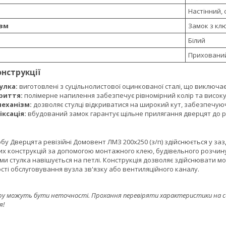
Настінний,
ізм
Замок з кл
Білий
Прихований
онструкції
улка:
виготовлені з суцільнолистової оцинкованої сталі, що виключає
риття:
полімерне напилення забезпечує рівномірний колір та високу 
еханізм:
дозволяє стулці відкриватися на широкий кут, забезпечую
іксація:
вбудований замок гарантує щільне прилягання дверцят до ра
у Дверцята ревізійні Домовент ЛМЗ 200х250 (з/п) здійснюється у заз
их конструкцій за допомогою монтажного клею, будівельного розчину 
рами стулка навішується на петлі. Конструкція дозволяє здійснювати мо
сті обслуговування вузла зв'язку або вентиляційного каналу.
ру можуть бути неточності. Прохання перевіряти характеристики на сайт
я!