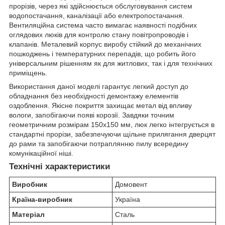
прорізів, через які здійснюється обслуговування систем
водопостачання, каналізації або електропостачання.
Вентиляційна система часто вимагає наявності подібних
оглядових люків для контролю стану повітропроводів і
клапанів. Металевий корпус виробу стійкий до механічних
пошкоджень і температурних перепадів, що робить його
універсальним рішенням як для житлових, так і для технічних
приміщень.
Використання даної моделі гарантує легкий доступ до
обладнання без необхідності демонтажу елементів
оздоблення. Якісне покриття захищає метал від впливу
вологи, запобігаючи появі корозії. Завдяки точним
геометричним розмірам 150х150 мм, люк легко інтегрується в
стандартні прорізи, забезпечуючи щільне прилягання дверцят
до рами та запобігаючи потраплянню пилу всередину
комунікаційної ніші.
Технічні характеристики
Виробник
Домовент
Країна-виробник
Україна
Матеріал
Сталь