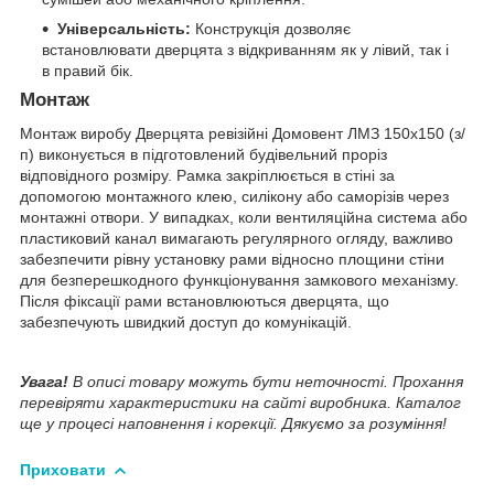
Універсальність:
Конструкція дозволяє
встановлювати дверцята з відкриванням як у лівий, так і
в правий бік.
Монтаж
Монтаж виробу Дверцята ревізійні Домовент ЛМЗ 150х150 (з/
п) виконується в підготовлений будівельний проріз
відповідного розміру. Рамка закріплюється в стіні за
допомогою монтажного клею, силікону або саморізів через
монтажні отвори. У випадках, коли вентиляційна система або
пластиковий канал вимагають регулярного огляду, важливо
забезпечити рівну установку рами відносно площини стіни
для безперешкодного функціонування замкового механізму.
Після фіксації рами встановлюються дверцята, що
забезпечують швидкий доступ до комунікацій.
Увага!
В описі товару можуть бути неточності. Прохання
перевіряти характеристики на сайті виробника. Каталог
ще у процесі наповнення і корекції. Дякуємо за розуміння!
Приховати