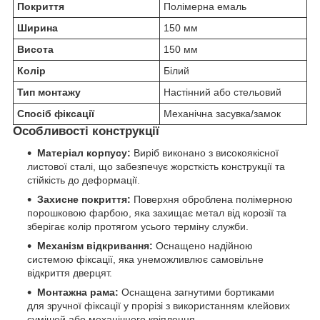
Покриття
Полімерна емаль
Ширина
150 мм
Висота
150 мм
Колір
Білий
Тип монтажу
Настінний або стельовий
Спосіб фіксації
Механічна засувка/замок
Особливості конструкції
Матеріал корпусу:
Виріб виконано з високоякісної
листової сталі, що забезпечує жорсткість конструкції та
стійкість до деформації.
Захисне покриття:
Поверхня оброблена полімерною
порошковою фарбою, яка захищає метал від корозії та
зберігає колір протягом усього терміну служби.
Механізм відкривання:
Оснащено надійною
системою фіксації, яка унеможливлює самовільне
відкриття дверцят.
Монтажна рама:
Оснащена загнутими бортиками
для зручної фіксації у прорізі з використанням клейових
сумішей або механічного кріплення.