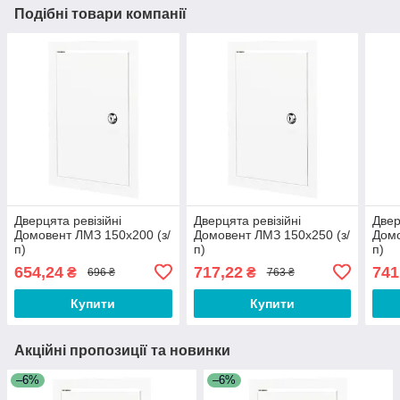
Подібні товари компанії
Дверцята ревізійні
Дверцята ревізійні
Двер
Домовент ЛМЗ 150х200 (з/
Домовент ЛМЗ 150х250 (з/
Домо
п)
п)
п)
654,24
717,22
741
₴
₴
696 ₴
763 ₴
Купити
Купити
Акційні пропозиції та новинки
–6%
–6%