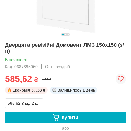
Дверцята ревізійні Домовент ЛМЗ 150х150 (з/
п)
В наявності
Код: 0687895060
Опт і роздріб
585,62
₴
623 ₴
Економія
37.38 ₴
Залишилось
1 день
585,62 ₴
від 2 шт.
Купити
або