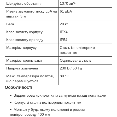
Швидкість обертання
1370 хв⁻¹
Рівень звукового тиску LpA на
61 дБА
відстані 3 м
Вага
20 кг
Клас захисту корпусу
IPX4
Клас захисту приводу
IP54
Матеріал корпусу
Сталь із полімерним
покриттям
Матеріал крильчатки
Оцинкована сталь
Напруга живлення
230 В / 50 Гц
Макс. температура повітря,
80 °С
що переміщується
Особливості
Відцентрова крильчатка із загнутими назад лопатками
Корпус зі сталі з полімерним покриттям
Монтаж у будь-якому положенні в розрив
повітропроводу 400 мм