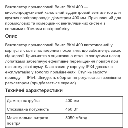
Вентилятор промисловий Вентс ВКМ 400 —
високопродуктивний канальний відцентровий вентилятор для
круглих повітропроводів діаметром 400 мм. Призначений для
промислових та комерційних вентиляційних систем з
великими об'ємами повітрообміну.
Опис
Вентилятор промисловий Вентс ВКМ 400 виготовлений у
корпусі зі сталі з полімерним покриттям, що забезпечує захист
від корозії. Крильчатка з оцинкована сталь із загнутими назад
лопатками забезпечує ефективне переміщення повітря при
низькому рівні шуму. Клас захисту корпусу IPX4 дозволяє
експлуатацію у вологих приміщеннях. Ступінь захисту
приводу — IP54. Швидкість обертання регулюється зовнішнім
регулятором (придбавається окремо).
Технічні характеристики
Діаметр патрубка
400 мм
Споживана потужність
460 Вт
Максимальна витрата
3050 м³/год
повітря