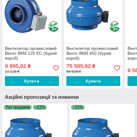
Вентилятор промисловий
Вентилятор промисловий
Вент
Вентс ВКМ 125 ЕС (бурий
Вентс ВКМ 450 (бурий
Вент
короб)
короб)
коро
9 895,02
75 585,92
₴
₴
6 5
11 118 ₴
84 928 ₴
Купити
Купити
Акційні пропозиції та новинки
Топ продажів
–11%
–11%