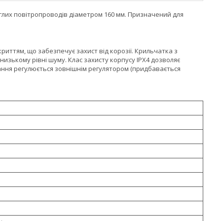
лих повітропроводів діаметром 160 мм. Призначений для
риттям, що забезпечує захист від корозії. Крильчатка з
изькому рівні шуму. Клас захисту корпусу IPX4 дозволяє
тання регулюється зовнішнім регулятором (придбавається