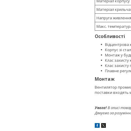
Матеріал корпусу
Матеріал крильча
Напруга живленн
Макс. температур
Особливості
Відцентрова 
Корпус зі ста
Монтаж у буд
Клас захисту 
Клас захисту 
Плавне регул
Монтаж
Вентилятор промис
поставки входять м
Увага!
В описі това
Дякуємо за розумінн