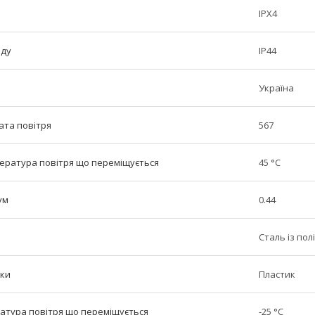
IPX4
оду
IP44
Україна
ата повітря
567
ратура повітря що переміщується
45 °С
ум
0.44
Сталь із по
тки
Пластик
атура повітря що переміщується
-25 °С