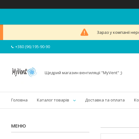
Зараз у компанії нер
+380 (96) 195-90-90
Щедрий магазин вентиляції "MyVent" ;)
Головна
Каталог товарів
Доставка та оплата
Ко