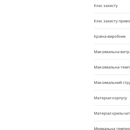
Клас захисту
Клас захисту прив
Країна-виробник
Максимальна витр
Максимальна темпе
Максимальний стр
Матеріал корпусу
Матеріал крильча
Мінімальна темпер