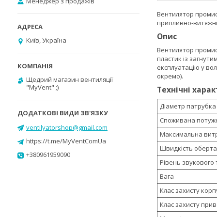
Менеджер з продажів
Вентилятор промис
припливно-витяжних
Опис
Київ, Україна
Вентилятор промисл
пластик із загнути
експлуатацію у во
окремо).
Щедрий магазин вентиляції
"MyVent" ;)
Технічні хара
Діаметр патрубка
Споживана потужн
ventilyatorshop@gmail.com
Максимальна витр
https://t.me/MyVentComUa
Швидкість оберт
+380961959090
Рівень звукового т
Вага
Клас захисту корп
Клас захисту при