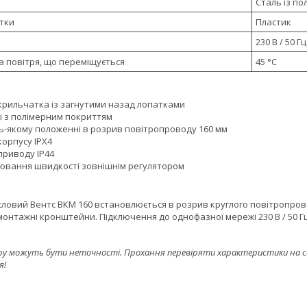
Сталь із п
тки
Пластик
я
230 В / 50 Гц
а повітря, що переміщується
45 °С
крильчатка із загнутими назад лопатками
лі з полімерним покриттям
ь-якому положенні в розрив повітропроводу 160 мм
корпусу IPX4
приводу IP44
ювання швидкості зовнішнім регулятором
ловий Вентс ВКМ 160 встановлюється в розрив круглого повітропрово
онтажні кронштейни. Підключення до однофазної мережі 230 В / 50 Гц
ру можуть бути неточності. Прохання перевіряти характеристики на сайт
я!