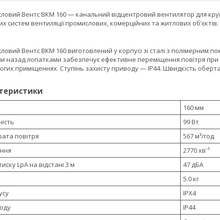
ловий Вентс ВКМ 160 — канальний відцентровий вентилятор для круг
 систем вентиляції промислових, комерційних та житлових об'єктів.
овий Вентс ВКМ 160 виготовлений у корпусі зі сталі з полімерним пок
ми назад лопатками забезпечує ефективне переміщення повітря при н
логих приміщеннях. Ступінь захисту приводу — IP44. Швидкість обер
ктеристики
160 мм
ість
99 Вт
ата повітря
567 м³/год
ання
2770 хв⁻¹
иску LpA на відстані 3 м
47 дБА
5.0 кг
усу
IPX4
воду
IP44