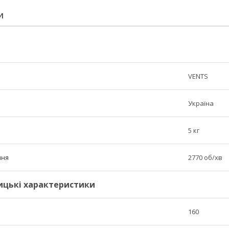
И
VENTS
Україна
5 кг
ння
2770 об/хв
ицькі характеристики
160