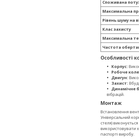
Споживана поту
Максимальна пр
Рівень шуму на в
Клас захисту
Максимальна те
Частота оберта
Особливості к
Корпус:
Викон
Робоче коле
Двигун:
Викор
Захист:
Вбуд
Динамічне б
вібрацій.
Монтаж
Встановлення венти
Універсальний корп
стеля) виконуєтьс
використовувати хо
паспорті виробу.