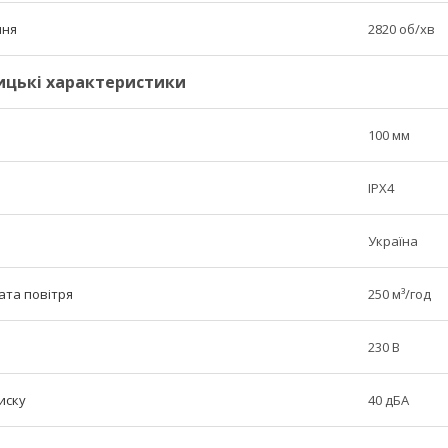
ння
2820 об/хв
ицькі характеристики
100 мм
IPX4
Україна
ата повітря
250 м³/год
230 В
иску
40 дБА