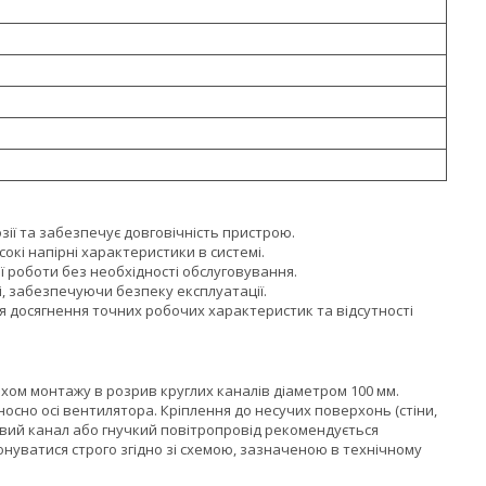
зії та забезпечує довговічність пристрою.
кі напірні характеристики в системі.
 роботи без необхідності обслуговування.
 забезпечуючи безпеку експлуатації.
 досягнення точних робочих характеристик та відсутності
хом монтажу в розрив круглих каналів діаметром 100 мм.
осно осі вентилятора. Кріплення до несучих поверхонь (стіни,
овий канал або гнучкий повітропровід рекомендується
нуватися строго згідно зі схемою, зазначеною в технічному