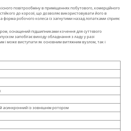
кісного повітрообміну в приміщеннях побутового, комерційного
тійкого до корозії, що дозволяє використовувати його в
на форма робочого колеса із загнутими назад лопатками сприяє
тором, оснащений підшипниками кочення для суттєвого
пуском запобігає виходу обладнання з ладу у разі
 і може виступати як основним витяжним вузлом, так і
к
 асинхронний із зовнішнім ротором