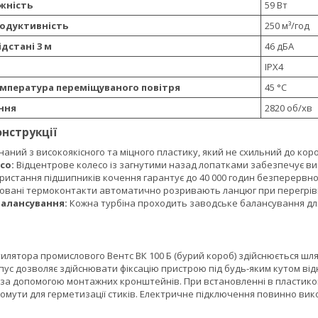
жність
59 Вт
одуктивність
250 м³/год
ідстані 3 м
46 дБА
IPX4
мпература переміщуваного повітря
45 °С
ння
2820 об/хв
онструкції
аний з високоякісного та міцного пластику, який не схильний до коро
со:
Відцентрове колесо із загнутими назад лопатками забезпечує висо
истання підшипників кочення гарантує до 40 000 годин безперервної
овані термоконтакти автоматично розривають ланцюг при перегріві,
алансування:
Кожна турбіна проходить заводське балансування для
лятора промислового Вентс ВК 100 Б (бурий короб) здійснюється шля
ус дозволяє здійснювати фіксацію пристрою під будь-яким кутом відн
я за допомогою монтажних кронштейнів. При встановленні в пластик
мути для герметизації стиків. Електричне підключення повинно вико