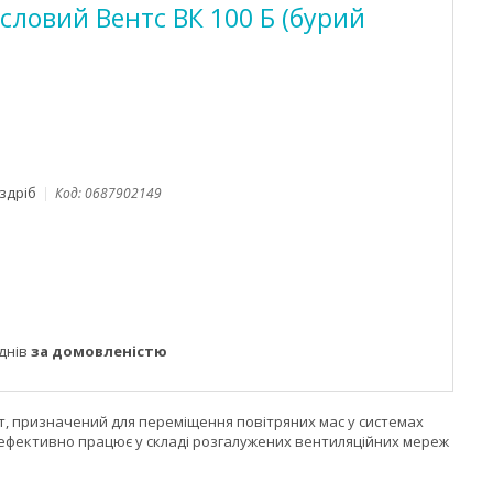
ловий Вентс ВК 100 Б (бурий
оздріб
Код:
0687902149
днів
за домовленістю
т, призначений для переміщення повітряних мас у системах
а ефективно працює у складі розгалужених вентиляційних мереж