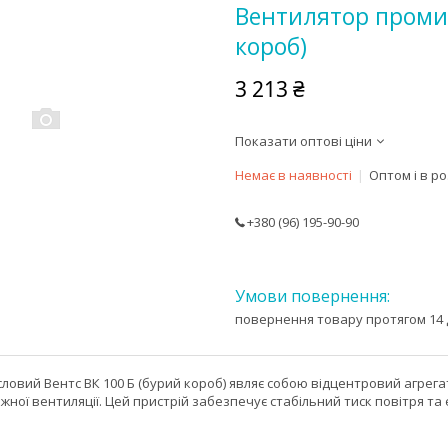
Вентилятор промис
короб)
3 213 ₴
Показати оптові ціни
Немає в наявності
Оптом і в р
+380 (96) 195-90-90
повернення товару протягом 14 
овий Вентс ВК 100 Б (бурий короб) являє собою відцентровий агрега
жної вентиляції. Цей пристрій забезпечує стабільний тиск повітря т