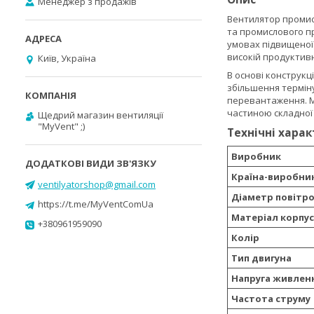
Менеджер з продажів
Вентилятор промис
та промислового пр
умовах підвищеної 
високій продуктив
Київ, Україна
В основі конструк
збільшення терміну
перевантаження. М
частиною складної 
Щедрий магазин вентиляції
"MyVent" ;)
Технічні хара
Виробник
Країна-виробни
ventilyatorshop@gmail.com
Діаметр повітр
https://t.me/MyVentComUa
Матеріал корпус
+380961959090
Колір
Тип двигуна
Напруга живлен
Частота струму