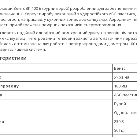
ловий Вентс ВК 100 Б (бурий короб) розроблений для забезпечення я
изначення. Корпус виробу виконаний з ударостійкого АБС-пластику, с
вологості, наприклад, у кухонних зонах або санвузлах. Аеродинаміч
ності при збереженні помірних показників енергоспоживання.
ції лежить надійний однофазний асинхронний двигун із зовнішнім ро
 експлуатації. Інтегрований тепловий захист з автоматичним переза
одель оптимізована для роботи з повітропроводами діаметром 100 мм
вентиляційної системи.
ктеристики
Вентс
к
Україна
опроводу
100 мм
у
АБС-пласти
Бурий
Однофазний
ня
230 В
50 Гц