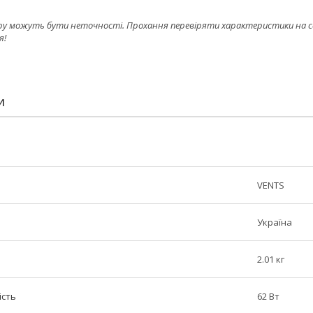
ру можуть бути неточності. Прохання перевіряти характеристики на сайт
я!
И
VENTS
Україна
2.01 кг
ість
62 Вт