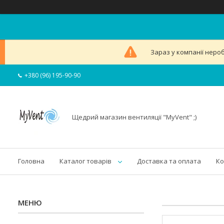
Зараз у компанії неро
+380 (96) 195-90-90
Щедрий магазин вентиляції "MyVent" ;)
Головна
Каталог товарів
Доставка та оплата
Ко