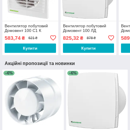
Вентилятор побутовий
Вентилятор побутовий
Вент
Домовент 100 С1 К
Домовент 100 ЛД
Домо
583,74
825,32
589
₴
₴
621 ₴
878 ₴
Купити
Купити
Акційні пропозиції та новинки
–6%
–6%