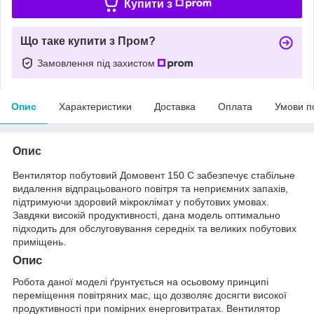
Купити з
Що таке купити з Пром?
Замовлення під захистом
Опис
Характеристики
Доставка
Оплата
Умови п
Опис
Вентилятор побутовий Домовент 150 С забезпечує стабільне
видалення відпрацьованого повітря та неприємних запахів,
підтримуючи здоровий мікроклімат у побутових умовах.
Завдяки високій продуктивності, дана модель оптимально
підходить для обслуговування середніх та великих побутових
приміщень.
Опис
Робота даної моделі ґрунтується на осьовому принципі
переміщення повітряних мас, що дозволяє досягти високої
продуктивності при помірних енерговитратах. Вентилятор