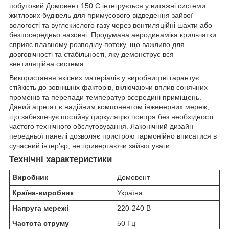
побутовий Домовент 150 С інтегрується у витяжні системи
житлових будівель для примусового відведення зайвої
вологості та вуглекислого газу через вентиляційні шахти або
безпосередньо назовні. Продумана аеродинаміка крильчатки
сприяє плавному розподілу потоку, що важливо для
довговічності та стабільності, яку демонструє вся
вентиляційна система.
Використання якісних матеріалів у виробництві гарантує
стійкість до зовнішніх факторів, включаючи вплив сонячних
променів та перепади температур всередині приміщень.
Даний агрегат є надійним компонентом інженерних мереж,
що забезпечує постійну циркуляцію повітря без необхідності
частого технічного обслуговування. Лаконічний дизайн
передньої панелі дозволяє пристрою гармонійно вписатися в
сучасний інтер'єр, не привертаючи зайвої уваги.
Технічні характеристики
Виробник
Домовент
Країна-виробник
Україна
Напруга мережі
220-240 В
Частота струму
50 Гц