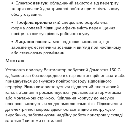
Електродвигун:
обладнаний захистом від перегріву
та призначений для тривалої роботи при мінімальному
обслуговуванні.
Профіль крильчатки:
спеціально розроблена
форма лопатей підвищує ефективність переміщення
повітря та знижує рівень робочого шуму.
Лицьова панель:
має надтонке виконання, що
забезпечує естетичний зовнішній вигляд при настінному
або стельовому розміщенні.
Монтаж
Установка приладу Вентилятор побутовий Домовент 150 С
здійснюється безпосередньо в отвір вентиляційної шахти або
приєднується до гнучкого повітропроводу відповідного
перерізу. Якщо використовується віддалений пластиковий
канал, з'єднання рекомендується ущільнювати герметиком
або монтажною стрічкою. Кріплення корпусу до несучої
поверхні виконується за допомогою саморізів. Підключення
до електричної мережі здійснюється згідно з інструкцією
виробника, забезпечуючи надійну роботу пристрою у складі
загальної системи вентиляції.