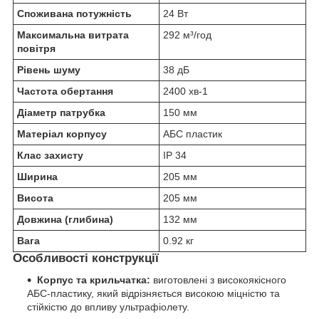
Споживана потужність
24 Вт
Максимальна витрата
292 м³/год
повітря
Рівень шуму
38 дБ
Частота обертання
2400 хв-1
Діаметр патрубка
150 мм
Матеріал корпусу
АБС пластик
Клас захисту
IP 34
Ширина
205 мм
Висота
205 мм
Довжина (глибина)
132 мм
Вага
0.92 кг
Особливості конструкції
Корпус та крильчатка:
виготовлені з високоякісного
АБС-пластику, який відрізняється високою міцністю та
стійкістю до впливу ультрафіолету.