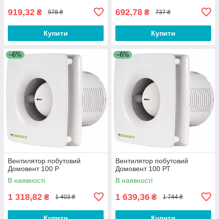
919,32
692,78
₴
₴
978 ₴
737 ₴
Купити
Купити
–6%
–6%
Вентилятор побутовий
Вентилятор побутовий
Домовент 100 Р
Домовент 100 РТ
В наявності
В наявності
1 318,82
1 639,36
₴
₴
1 403 ₴
1 744 ₴
Купити
Купити