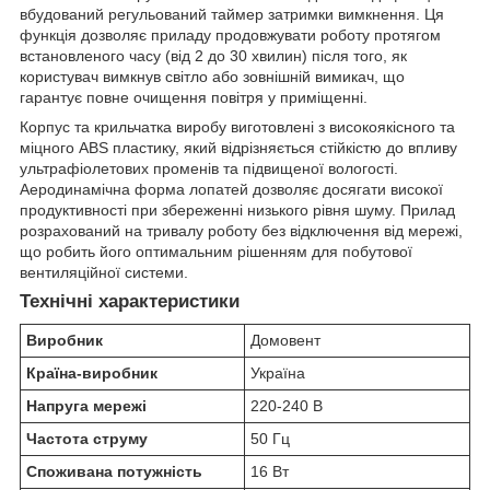
вбудований регульований таймер затримки вимкнення. Ця
функція дозволяє приладу продовжувати роботу протягом
встановленого часу (від 2 до 30 хвилин) після того, як
користувач вимкнув світло або зовнішній вимикач, що
гарантує повне очищення повітря у приміщенні.
Корпус та крильчатка виробу виготовлені з високоякісного та
міцного ABS пластику, який відрізняється стійкістю до впливу
ультрафіолетових променів та підвищеної вологості.
Аеродинамічна форма лопатей дозволяє досягати високої
продуктивності при збереженні низького рівня шуму. Прилад
розрахований на тривалу роботу без відключення від мережі,
що робить його оптимальним рішенням для побутової
вентиляційної системи.
Технічні характеристики
Виробник
Домовент
Країна-виробник
Україна
Напруга мережі
220-240 В
Частота струму
50 Гц
Споживана потужність
16 Вт