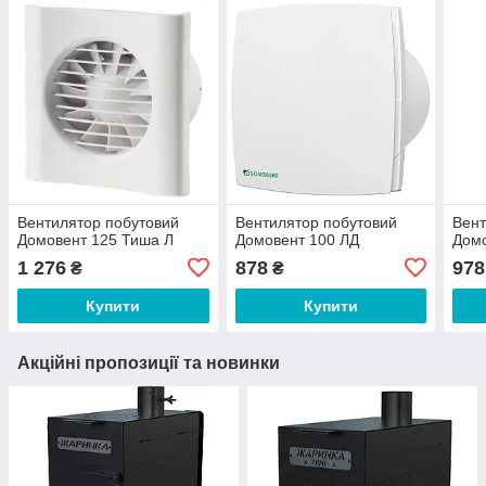
Вентилятор побутовий
Вентилятор побутовий
Вент
Домовент 125 Тиша Л
Домовент 100 ЛД
Домо
1 276
878
978
₴
₴
Купити
Купити
Акційні пропозиції та новинки