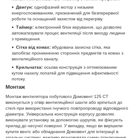
Двигун:
однофазний мотор з низьким
енергоспоживанням, призначений для безперервної
роботи та оснащений захистом від перегріву.
Таймер:
електронний блок керування, що дозволяє
автоматизувати процес вентиляції після виходу людини
з приміщення.
Сітка від комах:
вбудована захисна сітка, яка
запобігає проникненню сторонніх предметів та комах з
вентиляційного каналу.
Крильчатка:
осьова конструкція з оптимізованим
кутом нахилу лопатей для підвищення ефективності
потоку.
Монтаж
Монтаж вентилятора побутового Домовент 125 СТ
виконується у отвір вентиляційної шахти або кріпиться до
стелі при використанні гнучкого повітропроводу відповідного
діаметра. Універсальна конструкція корпусу дозволяє
виконувати установку за допомогою шурупів, які фіксують
прилад до несучої поверхні. У випадку, якщо ви вирішили
купити вентс або обладнання Домовент для інтеграції в
загальну систему, важливо враховувати схему підключення