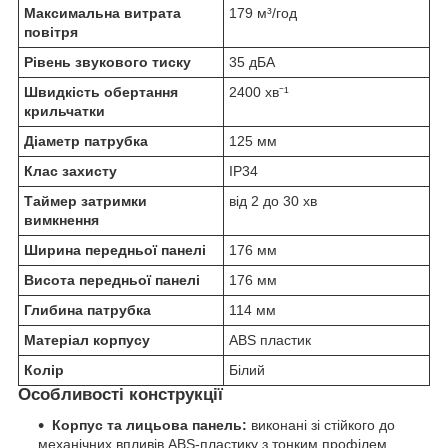
Максимальна витрата
179 м³/год
повітря
Рівень звукового тиску
35 дБА
Швидкість обертання
2400 хв⁻¹
крильчатки
Діаметр патрубка
125 мм
Клас захисту
IP34
Таймер затримки
від 2 до 30 хв
вимкнення
Ширина передньої панелі
176 мм
Висота передньої панелі
176 мм
Глибина патрубка
114 мм
Матеріал корпусу
ABS пластик
Колір
Білий
Особливості конструкції
Корпус та лицьова панель:
виконані зі стійкого до
механічних впливів ABS-пластику з тонким профілем.