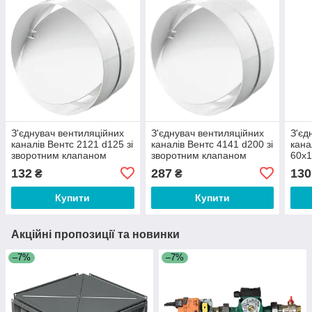
З'єднувач вентиляційних
З'єднувач вентиляційних
З'єд
каналів Вентс 2121 d125 зі
каналів Вентс 4141 d200 зі
кана
зворотним клапаном
зворотним клапаном
60х1
кла
132
287
130
₴
₴
Купити
Купити
Акційні пропозиції та новинки
–7%
–7%