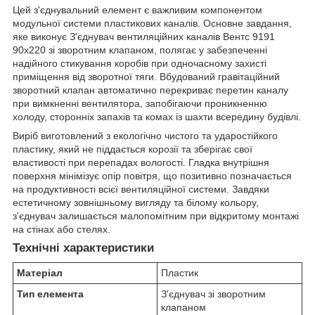
Цей з'єднувальний елемент є важливим компонентом
модульної системи пластикових каналів. Основне завдання,
яке виконує З'єднувач вентиляційних каналів Вентс 9191
90х220 зі зворотним клапаном, полягає у забезпеченні
надійного стикування коробів при одночасному захисті
приміщення від зворотної тяги. Вбудований гравітаційний
зворотний клапан автоматично перекриває перетин каналу
при вимкненні вентилятора, запобігаючи проникненню
холоду, сторонніх запахів та комах із шахти всередину будівлі.
Виріб виготовлений з екологічно чистого та ударостійкого
пластику, який не піддається корозії та зберігає свої
властивості при перепадах вологості. Гладка внутрішня
поверхня мінімізує опір повітря, що позитивно позначається
на продуктивності всієї вентиляційної системи. Завдяки
естетичному зовнішньому вигляду та білому кольору,
з'єднувач залишається малопомітним при відкритому монтажі
на стінах або стелях.
Технічні характеристики
Матеріал
Пластик
Тип елемента
З'єднувач зі зворотним
клапаном