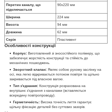
Перетин каналу, що
90х220 мм
підключається
Ширина
224 мм
Висота
94 мм
Довжина
62 мм
Серія
Пластивент
Особливості конструкції
Корпус:
Виготовлений зі зносостійкого полімеру, що
забезпечує жорсткість конструкції та стійкість до
механічних пошкоджень.
Зворотний клапан:
Являє собою рухому заслінку на
осі, яка легко відкривається потоком повітря та щільно
закривається під власною вагою.
Тип з'єднання:
Конструкція розрахована на
внутрішнє з'єднання з каналами (вставляється
всередину повітропроводу).
Герметичність:
Висока точність лиття гарантує
щільну фіксацію деталей без суттєвих зазорів.