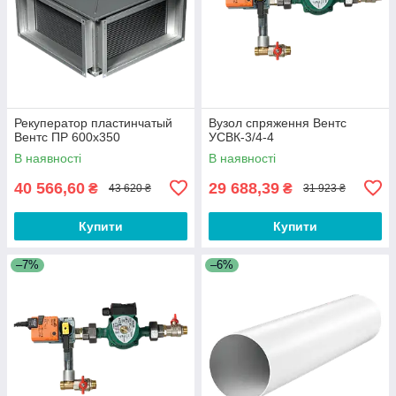
Рекуператор пластинчатый
Вузол спряження Вентс
Вентс ПР 600х350
УСВК-3/4-4
В наявності
В наявності
40 566,60
29 688,39
₴
₴
43 620 ₴
31 923 ₴
Купити
Купити
–7%
–6%