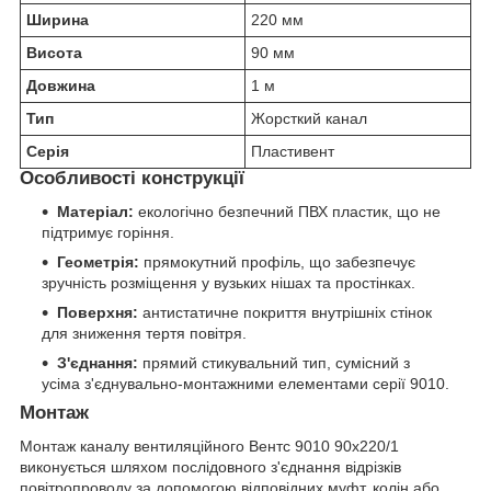
Ширина
220 мм
Висота
90 мм
Довжина
1 м
Тип
Жорсткий канал
Серія
Пластивент
Особливості конструкції
Матеріал:
екологічно безпечний ПВХ пластик, що не
підтримує горіння.
Геометрія:
прямокутний профіль, що забезпечує
зручність розміщення у вузьких нішах та простінках.
Поверхня:
антистатичне покриття внутрішніх стінок
для зниження тертя повітря.
З'єднання:
прямий стикувальний тип, сумісний з
усіма з'єднувально-монтажними елементами серії 9010.
Монтаж
Монтаж каналу вентиляційного Вентс 9010 90х220/1
виконується шляхом послідовного з'єднання відрізків
повітропроводу за допомогою відповідних муфт, колін або