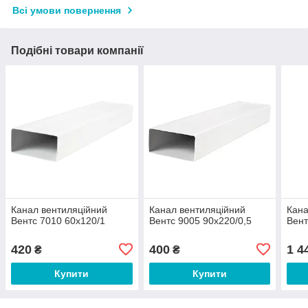
Всі умови повернення
Подібні товари компанії
Канал вентиляційний
Канал вентиляційний
Кана
Вентс 7010 60х120/1
Вентс 9005 90х220/0,5
Вент
420
400
1 4
₴
₴
Купити
Купити