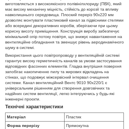
виготовляється з високоякісного полівінілхлориду (ПВХ), який
має високу механічну міцність, стійкість до корозії та впливу
навколишнього середовища. Плоский переріз 90х220 мм
дозволяє монтувати пластиковий канал за підвісними стелями
або всередині декоративних коробів, зберігаючи при цьому
корисну висоту приміщення. Конструкція виробу забезпечує
мінімальний опір потоку повітря, що знижує навантаження на
вентиляційне обладнання та зменшує рівень аеродинамічного
шуму в системі.
Використання цього повітропроводу у вентиляційній системі
гарантує високу герметичність каналів за умови застосування
відповідних фасонних елементів. Гладка внутрішня поверхня
запобігає накопиченню пилу та жирових відкладень на
стінках, що подовжує міжсервісний інтервал очищення
системи. Канал вентиляційний Вентс 9010 90х220/1 є
універсальним рішенням для створення довговічних та
надійних систем вентиляції, легко інтегруючись у будь-які
інженерні проєкти.
Технічні характеристики
Матеріал
Пластик
Форма перерізу
Прямокутна