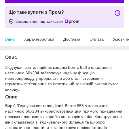
Що таке купити з Пром?
Замовлення під захистом
Опис
Характеристики
Доставка
Оплата
Умови п
Опис
З'єднувач вентиляційних каналів Вентс 858 з пластиною
настінною 60х204 забезпечує надійну фіксацію
повітропроводу у прорізі стіни або стелі, створюючи
герметичне з'єднання та естетичний зовнішній вигляд вузла
виходу.
Опис
Виріб З'єднувач вентиляційний Вентс 858 з пластиною
настінною 60х204 використовується для прямого приєднання
плоских пластикових коробів до отворів у стіні. Конструктивно
він складається зі з'єднувального фланця та широкої
декоративної пластини, яка приховує нерівності країв