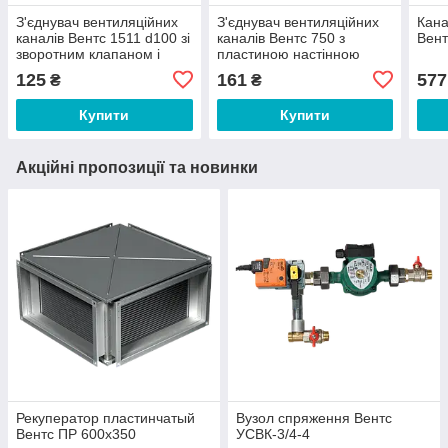
З'єднувач вентиляційних
З'єднувач вентиляційних
Кана
каналів Вентс 1511 d100 зі
каналів Вентс 750 з
Вент
зворотним клапаном і
пластиною настінною
пластиною настінною
60х120
125
161
577
₴
₴
Купити
Купити
Акційні пропозиції та новинки
Рекуператор пластинчатый
Вузол спряження Вентс
Вентс ПР 600х350
УСВК-3/4-4