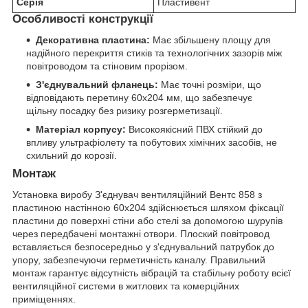
Серія
Пластивент
Особливості конструкції
Декоративна пластина:
Має збільшену площу для
надійного перекриття стиків та технологічних зазорів між
повітроводом та стіновим прорізом.
З'єднувальний фланець:
Має точні розміри, що
відповідають перетину 60х204 мм, що забезпечує
щільну посадку без ризику розгерметизації.
Матеріал корпусу:
Високоякісний ПВХ стійкий до
впливу ультрафіолету та побутових хімічних засобів, не
схильний до корозії.
Монтаж
Установка виробу З'єднувач вентиляційний Вентс 858 з
пластиною настінною 60х204 здійснюється шляхом фіксації
пластини до поверхні стіни або стелі за допомогою шурупів
через передбачені монтажні отвори. Плоский повітровод
вставляється безпосередньо у з'єднувальний патрубок до
упору, забезпечуючи герметичність каналу. Правильний
монтаж гарантує відсутність вібрацій та стабільну роботу всієї
вентиляційної системи в житлових та комерційних
приміщеннях.