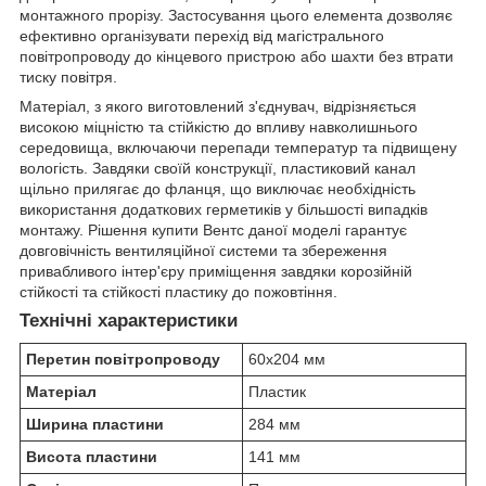
монтажного прорізу. Застосування цього елемента дозволяє
ефективно організувати перехід від магістрального
повітропроводу до кінцевого пристрою або шахти без втрати
тиску повітря.
Матеріал, з якого виготовлений з'єднувач, відрізняється
високою міцністю та стійкістю до впливу навколишнього
середовища, включаючи перепади температур та підвищену
вологість. Завдяки своїй конструкції, пластиковий канал
щільно прилягає до фланця, що виключає необхідність
використання додаткових герметиків у більшості випадків
монтажу. Рішення купити Вентс даної моделі гарантує
довговічність вентиляційної системи та збереження
привабливого інтер'єру приміщення завдяки корозійній
стійкості та стійкості пластику до пожовтіння.
Технічні характеристики
Перетин повітропроводу
60х204 мм
Матеріал
Пластик
Ширина пластини
284 мм
Висота пластини
141 мм