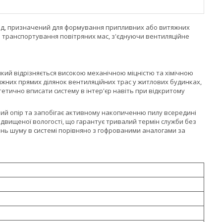
від, призначений для формування припливних або витяжних
е транспортування повітряних мас, з'єднуючи вентиляційне
який відрізняється високою механічною міцністю та хімічною
яжних прямих ділянок вентиляційних трас у житлових будинках,
стетично вписати систему в інтер'єр навіть при відкритому
ний опір та запобігає активному накопиченню пилу всередині
підвищеної вологості, що гарантує тривалий термін служби без
ень шуму в системі порівняно з гофрованими аналогами за