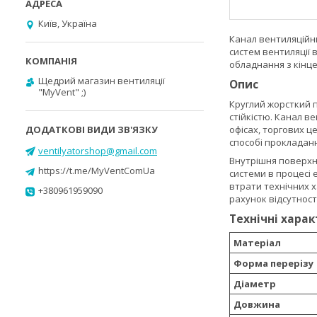
Київ, Україна
Канал вентиляційн
систем вентиляції
обладнання з кінц
Щедрий магазин вентиляції
Опис
"MyVent" ;)
Круглий жорсткий п
стійкістю. Канал в
офісах, торгових ц
способі прокладан
ventilyatorshop@gmail.com
Внутрішня поверхн
https://t.me/MyVentComUa
системи в процесі 
втрати технічних 
+380961959090
рахунок відсутност
Технічні хара
Матеріал
Форма перерізу
Діаметр
Довжина