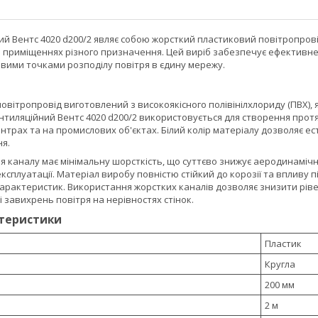
ий Вентс 4020 d200/2 являє собою жорсткий пластиковий повітропро
 в приміщеннях різного призначення. Цей виріб забезпечує ефективн
евими точками розподілу повітря в єдину мережу.
овітропровід виготовлений з високоякісного полівінілхлориду (ПВХ), 
ентиляційний Вентс 4020 d200/2 використовується для створення прот
ентрах та на промислових об'єктах. Білий колір матеріалу дозволяє е
ня.
я каналу має мінімальну шорсткість, що суттєво знижує аеродинаміч
експлуатації. Матеріал виробу повністю стійкий до корозії та впливу 
характеристик. Використання жорстких каналів дозволяє знизити рів
і завихрень повітря на нерівностях стінок.
ктеристики
Пластик
Кругла
200 мм
2 м