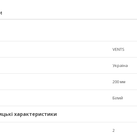
И
VENTS
Україна
200 мм
Білий
ицькі характеристики
2