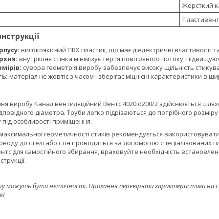
Жорсткий к
Пластивен
онструкції
рпусу:
високоякісний ПВХ пластик, що має діелектричні властивості т
рхня:
внутрішня стінка мінімізує тертя повітряного потоку, підвищу
мірів:
сувора геометрія виробу забезпечує високу щільність стику
ть:
матеріал не жовтіє з часом і зберігає міцнісні характеристики в 
я виробу Канал вентиляційний Вентс 4020 d200/2 здійснюється шляхо
відповідного діаметра. Труби легко підрізаються до потрібного розмір
 під особливості приміщення.
аксимальної герметичності стиків рекомендується використовувати с
оводу до стелі або стін проводиться за допомогою спеціалізованих п
нтс для самостійного збирання, враховуйте необхідність встановленн
трукції.
ру можуть бути неточності. Прохання перевіряти характеристики на сайт
я!