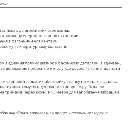
анал
т
а стійкість до агресивних середовищ.
ючи загальну енергоефективність системи.
вання з фасонними елементами.
широкому температурному діапазоні.
м з'єднання прямих ділянок з фасонними деталями (з'єднувачі,
у за допомогою ножівки по металу, що дозволяє точно підігнати
иліконовий герметик або клейку стрічку на місцях з'єднань.
ластикових хомутів відповідного типорозміру. Якщо ви
я тримачів через кожні 1-1.5 метра для запобігання вібраціям
і виробника. Каталог ще у процесі наповнення і корекції.