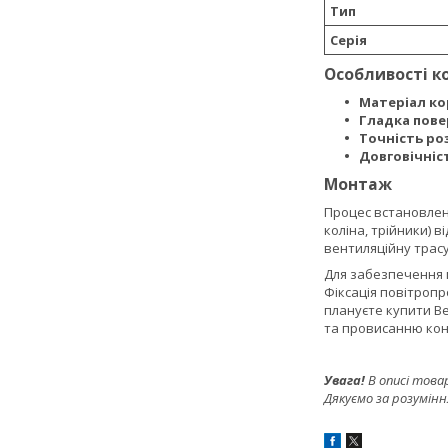
Тип
Серія
Особливості к
Матеріал ко
Гладка пове
Точність роз
Довговічніс
Монтаж
Процес встановленн
коліна, трійники) 
вентиляційну трасу
Для забезпечення м
Фіксація повітропр
плануєте купити Ве
та провисанню конс
Увага!
В описі това
Дякуємо за розумінн