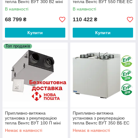
тепла Вентс ВУТ 300 В2 міні
тепла Вентс ВУТ 550 ПБЕ ЕС
ЕС А2
Л А21 DTV
В наявності
В наявності
68 799
110 422
₴
₴
Купити
Купити
Топ продажів
Припливно-витяжна
Припливно-витяжна
установка з рекуперацією
установка з рекуперацією
тепла Вентс ВУТ 100 П міні
тепла Вентс ВУТ 350 ВБ ЕС
А21
Немає в наявності
Немає в наявності