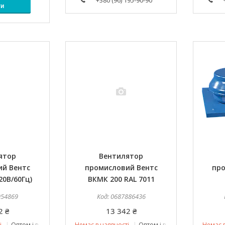
+380 (96) 195-90-90
ти
ятор
Вентилятор
ий Вентс
промисловий Вентс
про
20В/60Гц)
ВКМК 200 RAL 7011
954869
0687886436
2 ₴
13 342 ₴
і
Оптом і в роздріб
Немає в наявності
Оптом і в роздріб
Немає в