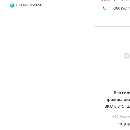
+380961959090
+380 (96) 
Вентил
промислов
ВКМК 315 (2
0687
15 84