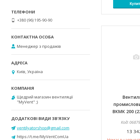
Купи
+380 (96) 195-90-90
Менеджер з продажів
Київ, Україна
Щедрий магазин вентиляції
Вентил
"MyVent" ;)
промислов
ВКМК 200 (2
0687
ventilyatorshop@gmail.com
13 34
https://t.me/MyVentComUa
Немає в наявност