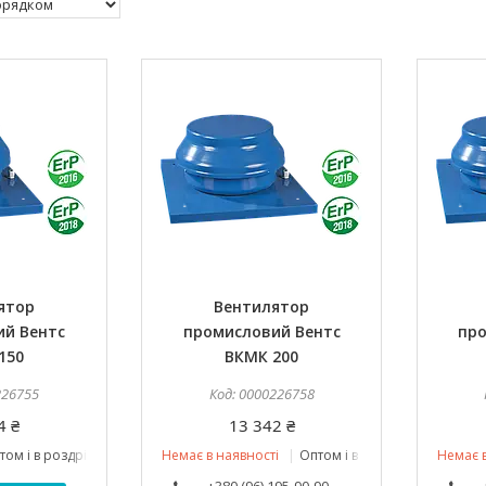
ятор
Вентилятор
ий Вентс
промисловий Вентс
про
150
ВКМК 200
226755
0000226758
4 ₴
13 342 ₴
том і в роздріб
Немає в наявності
Оптом і в роздріб
Немає в