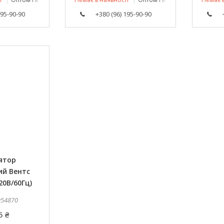
195-90-90
+380 (96) 195-90-90
ятор
ий Вентс
20В/60Гц)
954870
5 ₴