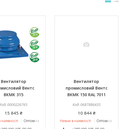
Вентилятор
Вентилятор
мисловий Вентс
промисловий Вентс
ВКМК 315
ВКМК 150 RAL 7011
0000226765
0687886435
15 845 ₴
10 844 ₴
 наявності
Оптом і в роздріб
Немає в наявності
Оптом і в роздріб